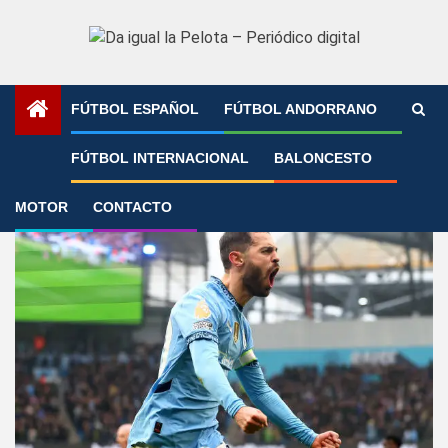
Saltar
al
contenido
FÚTBOL ESPAÑOL
FÚTBOL ANDORRANO
1
2
PREMIER
Millonada para el Barcelona
FÚTBOL INTERNACIONAL
BALONCESTO
MOTOR
CONTACTO