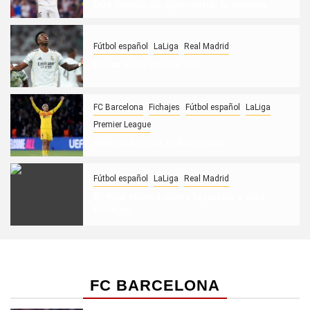
Dos formas de aprovechar la cantera
Fútbol español
LaLiga
Real Madrid
Fuera hace mucho frio
FC Barcelona
Fichajes
Fútbol español
LaLiga
Premier League
Millonada para el Barcelona
Fútbol español
LaLiga
Real Madrid
El Real Madrid cierra la puerta a más
fichajes
FC BARCELONA