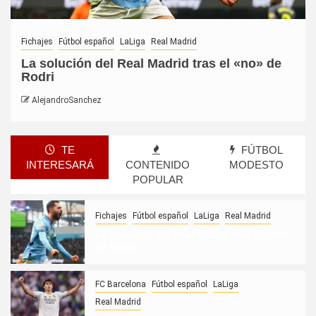
Fichajes
Fútbol español
LaLiga
Real Madrid
La solución del Real Madrid tras el «no» de
Rodri
AlejandroSanchez
TE
FÚTBOL
INTERESARÁ
CONTENIDO
MODESTO
POPULAR
Fichajes
Fútbol español
LaLiga
Real Madrid
La solución del Real Madrid tras el «no»
de Rodri
FC Barcelona
Fútbol español
LaLiga
Real Madrid