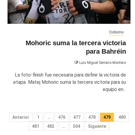
Ciclismo
Mohoric suma la tercera victoria
para Bahréin
Luis Miguel Serrano Montero
La foto-finish fue necesaria para definir la victoria de
etapa Matej Mohoric suma la tercera victoria para su
equipo en...
Paginación
Anterior
1
…
476
477
478
479
480
de
481
482
…
504
Siguente