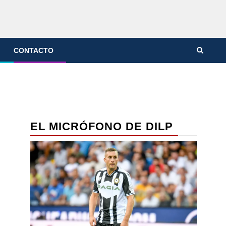
CONTACTO
EL MICRÓFONO DE DILP