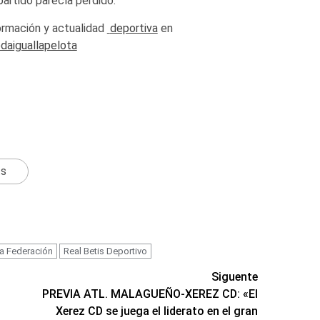
artido parecía perdido.
formación y actualidad
deportiva
en
daiguallapelota
ts
a Federación
Real Betis Deportivo
Siguente
PREVIA ATL. MALAGUEÑO-XEREZ CD: «El
Xerez CD se juega el liderato en el gran