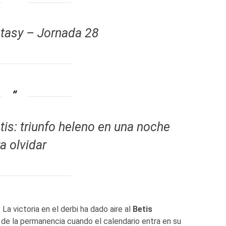
tasy – Jornada 28
tis: triunfo heleno en una noche
a olvidar
La victoria en el derbi ha dado aire al
Betis
 de la permanencia cuando el calendario entra en su