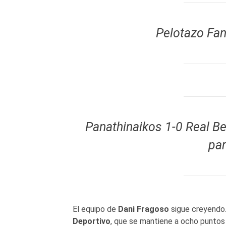
Pelotazo Fan
Panathinaikos 1-0 Real Be
par
El equipo de
Dani Fragoso
sigue creyendo. 
Deportivo
, que se mantiene a ocho puntos