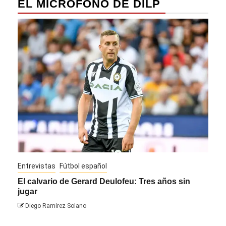
EL MICRÓFONO DE DILP
Entrevistas
Fútbol español
Entre
El calvario de Gerard Deulofeu: Tres años sin
Javi
jugar
Die
Diego Ramírez Solano