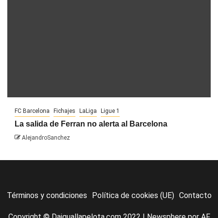
FC Barcelona
Fichajes
LaLiga
Ligue 1
La salida de Ferran no alerta al Barcelona
AlejandroSanchez
Términos y condiciones
Política de cookies (UE)
Contacto
Copyright © Daiguallapelota.com 2022
|
Newsphere
por AF