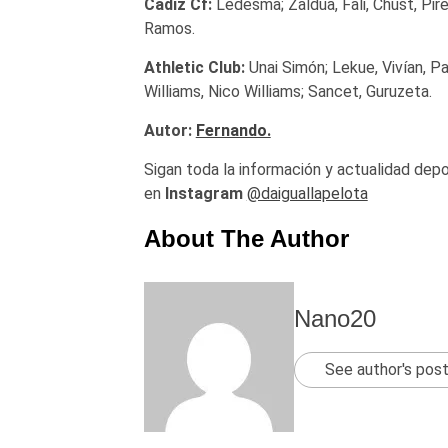
Cadiz Cf:
Ledesma; Zaldua, Fali, Chust, Pir
Ramos.
Athletic Club:
Unai Simón; Lekue, Vivían, P
Williams, Nico Williams; Sancet, Guruzeta.
Autor:
Fernando.
Sigan toda la información y actualidad dep
en
Instagram
@daiguallapelota
About The Author
Nano20
See author's pos