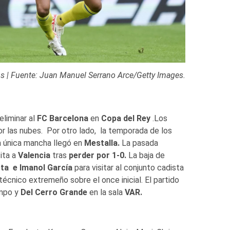
s | Fuente: Juan Manuel Serrano Arce/Getty Images.
eliminar al
FC Barcelona
en
Copa del Rey
.Los
or las nubes. Por otro lado, la temporada de los
a única mancha llegó en
Mestalla.
La pasada
sita a
Valencia
tras
perder por 1-0.
La baja de
eta e Imanol García
para visitar al conjunto cadista
écnico extremeño sobre el once inicial. El partido
mpo y
Del Cerro Grande
en la sala
VAR.