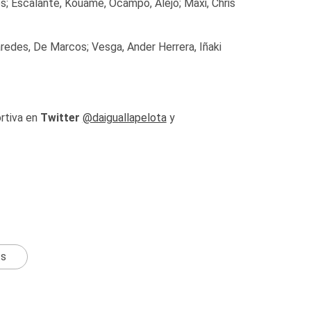
es; Escalante, Kouame, Ocampo, Alejo; Maxi, Chris
aredes, De Marcos; Vesga, Ander Herrera, Iñaki
ortiva en
Twitter
@daiguallapelota
y
ts