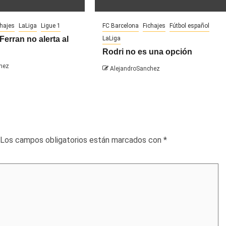
chajes
LaLiga
Ligue 1
FC Barcelona
Fichajes
Fútbol español
Ferran no alerta al
LaLiga
Rodri no es una opción
hez
AlejandroSanchez
Los campos obligatorios están marcados con
*