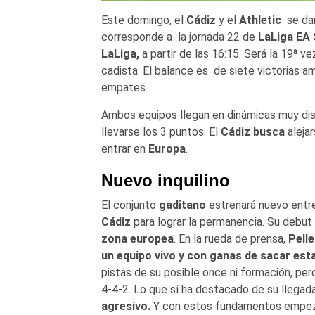
Este domingo, el
Cádiz
y el
Athletic
se dan
corresponde a la jornada 22 de
LaLiga EA 
LaLiga,
a partir de las 16:15. Será la 19ª 
cadista. El balance es de siete victorias am
empates.
Ambos equipos llegan en dinámicas muy dist
llevarse los 3 puntos. El
Cádiz busca
aleja
entrar en
Europa
.
Nuevo inquilino
El conjunto
gaditano
estrenará nuevo entr
Cádiz
para lograr la permanencia. Su debut
zona europea
. En la rueda de prensa,
Pell
un equipo vivo y con ganas de sacar esta
pistas de su posible once ni formación, pe
4-4-2. Lo que sí ha destacado de su llegad
agresivo.
Y con estos fundamentos empezar