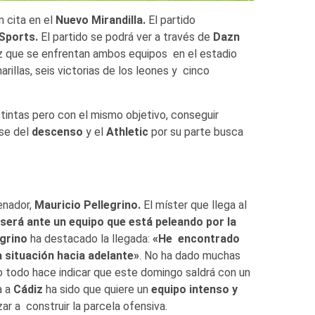
 cita en el
Nuevo Mirandilla.
El partido
Sports.
El partido se podrá ver a través de
Dazn
vez que se enfrentan ambos equipos en el estadio
arillas, seis victorias de los leones y cinco
intas pero con el mismo objetivo, conseguir
rse del
descenso
y el
Athletic
por su parte busca
enador,
Mauricio Pellegrino.
El míster que llega al
será ante un equipo que está peleando por la
egrino
ha destacado la llegada:
«He encontrado
 situación hacia adelante»
. No ha dado muchas
ro todo hace indicar que este domingo saldrá con un
a a
Cádiz
ha sido que quiere un
equipo intenso y
 a construir la parcela ofensiva.