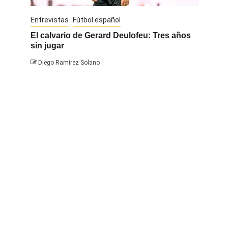
Entrevistas
Fútbol español
Entrevis
El calvario de Gerard Deulofeu: Tres años
Javi Na
sin jugar
Diego 
Diego Ramírez Solano