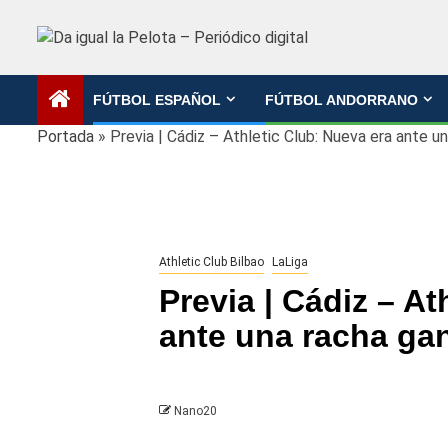
Saltar
al
contenido
FÚTBOL ESPAÑOL
FÚTBOL ANDORRANO
Portada
»
Previa | Cádiz – Athletic Club: Nueva era ante u
Athletic Club Bilbao
LaLiga
Previa | Cádiz – At
ante una racha ga
Nano20