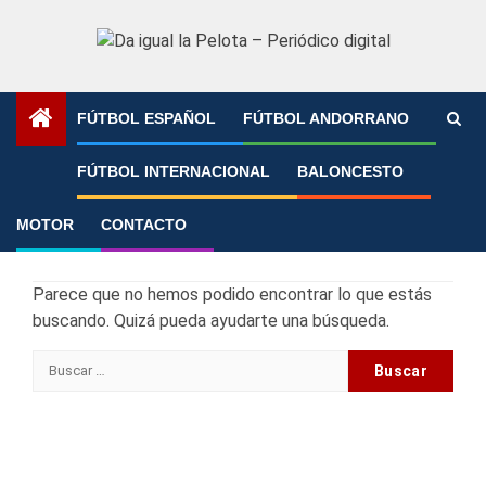
Saltar
al
contenido
FÚTBOL ESPAÑOL
FÚTBOL ANDORRANO
Portada
»
Fútsal
»
Selección andorrana de fútbol sala
FÚTBOL INTERNACIONAL
BALONCESTO
No se ha encontrado
MOTOR
CONTACTO
nada
Parece que no hemos podido encontrar lo que estás
buscando. Quizá pueda ayudarte una búsqueda.
Buscar: