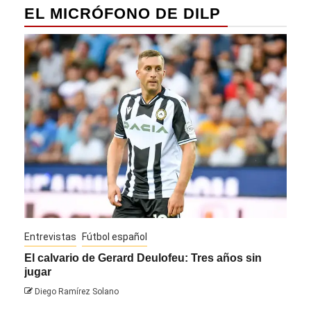
EL MICRÓFONO DE DILP
Entrevistas
Fútbol español
Entre
El calvario de Gerard Deulofeu: Tres años sin
Javi
jugar
Die
Diego Ramírez Solano