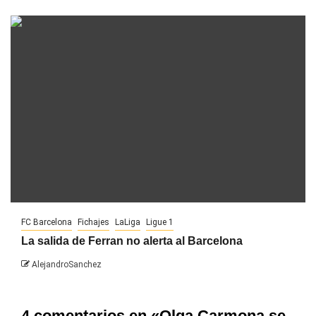
FC Barcelona
Fichajes
LaLiga
Ligue 1
La salida de Ferran no alerta al Barcelona
AlejandroSanchez
4 comentarios en «
Olga Carmona se