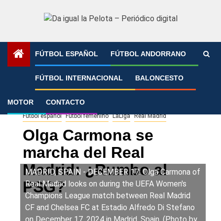
Saltar
al
contenido
FÚTBOL ESPAÑOL
FÚTBOL ANDORRANO
Portada
»
Olga Carmona se marcha del Real Madrid:
FÚTBOL INTERNACIONAL
BALONCESTO
¿Rumbo al PSG?
MOTOR
CONTACTO
Fútbol español
Fútbol femenino
LaLiga
Real Madrid
Olga Carmona se
marcha del Real
Madrid: ¿Rumbo al
MADRID, SPAIN - DECEMBER 17: Olga Carmona of
PSG?
Real Madrid looks on during the UEFA Women's
Champions League match between Real Madrid
CF and Chelsea FC at Estadio Alfredo Di Stefano
on December 17, 2024 in Madrid, Spain. (Photo by