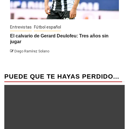
Entrevistas
Fútbol español
Entre
El calvario de Gerard Deulofeu: Tres años sin
Javi
jugar
Die
Diego Ramírez Solano
PUEDE QUE TE HAYAS PERDIDO...