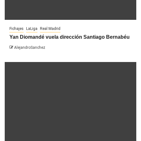
Fichajes
LaLiga
Real Madrid
Yan Diomandé vuela dirección Santiago Bernabéu
AlejandroSanchez