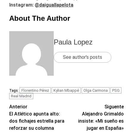
Instagram:
@daiguallapelota
About The Author
Paula Lopez
See author's posts
Florentino Pérez
Kylian Mbappé
Olga Carmona
PSG
Tags:
Real Madrid
Navegación
Anterior
Siguente
El Atlético apunta alto:
Alejandro Grimaldo
de
dos fichajes estrella para
insiste: «Mi sueño es
entradas
reforzar su columna
jugar en España»