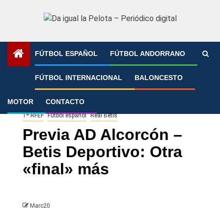
Saltar
al
contenido
FÚTBOL ESPAÑOL
FÚTBOL ANDORRANO
Portada
»
Previa AD Alcorcón – Betis Deportivo: Otra
FÚTBOL INTERNACIONAL
BALONCESTO
«final» más
MOTOR
CONTACTO
1ª RFEF
Fútbol español
Real Betis
Previa AD Alcorcón –
Betis Deportivo: Otra
«final» más
Marc20