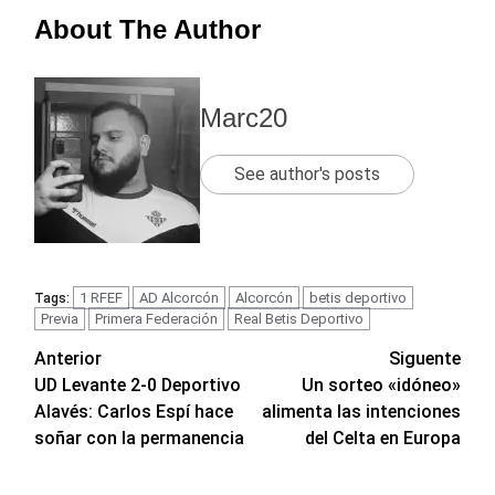
About The Author
Marc20
See author's posts
1 RFEF
AD Alcorcón
Alcorcón
betis deportivo
Tags:
Previa
Primera Federación
Real Betis Deportivo
Navegación
Anterior
Siguente
UD Levante 2-0 Deportivo
Un sorteo «idóneo»
de
Alavés: Carlos Espí hace
alimenta las intenciones
entradas
soñar con la permanencia
del Celta en Europa