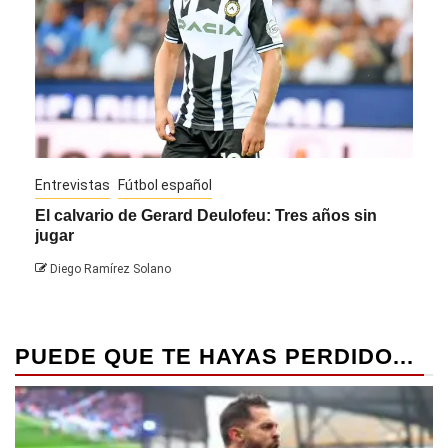
Entrevistas
Fútbol español
Entre
El calvario de Gerard Deulofeu: Tres años sin
Javi
jugar
Die
Diego Ramírez Solano
PUEDE QUE TE HAYAS PERDIDO...