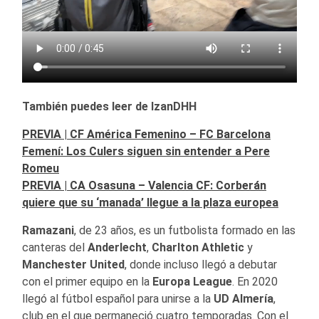
También puedes leer de IzanDHH
PREVIA | CF América Femenino – FC Barcelona
Femení: Los Culers siguen sin entender a Pere
Romeu
PREVIA | CA Osasuna – Valencia CF: Corberán
quiere que su ‘manada’ llegue a la plaza europea
Ramazani
, de 23 años, es un futbolista formado en las
canteras del
Anderlecht
,
Charlton Athletic
y
Manchester United
, donde incluso llegó a debutar
con el primer equipo en la
Europa League
. En 2020
llegó al fútbol español para unirse a la
UD Almería
,
club en el que permaneció cuatro temporadas. Con el