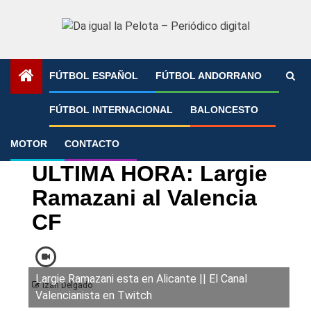
Saltar
al
contenido
FÚTBOL ESPAÑOL
FÚTBOL ANDORRANO
Portada
»
ULTIMA HORA: Largie Ramazani al Valencia CF
FÚTBOL INTERNACIONAL
BALONCESTO
MOTOR
CONTACTO
LaLiga
Valencia CF
ULTIMA HORA: Largie
Ramazani al Valencia
CF
Largie Ramazani esta en Alicante || El Canal
Izan Delgado
Valencianista en Twitch