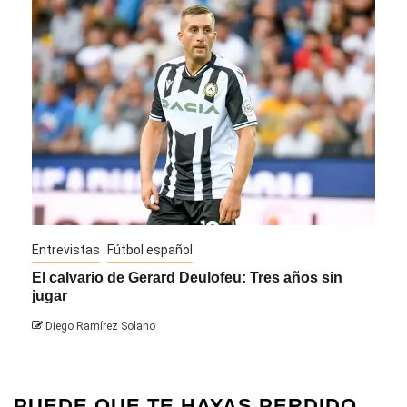
Entrevistas
Fútbol español
Entre
El calvario de Gerard Deulofeu: Tres años sin
Javi
jugar
Die
Diego Ramírez Solano
PUEDE QUE TE HAYAS PERDIDO...