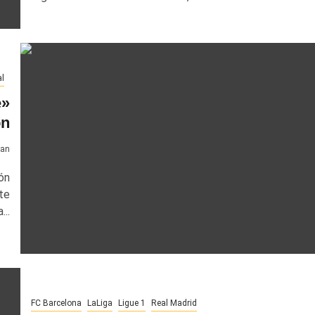
l
e»
ón
van
ón
te
...
FC Barcelona
LaLiga
Ligue 1
Real Madrid