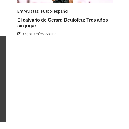
Entrevistas
Fútbol español
Entrevis
El calvario de Gerard Deulofeu: Tres años
Javi Na
sin jugar
Diego 
Diego Ramírez Solano