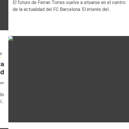
El futuro de Ferran Torres vuelve a situarse en el centro
de la actualidad del FC Barcelona. El interés del...
d
ra
id
van
do
..