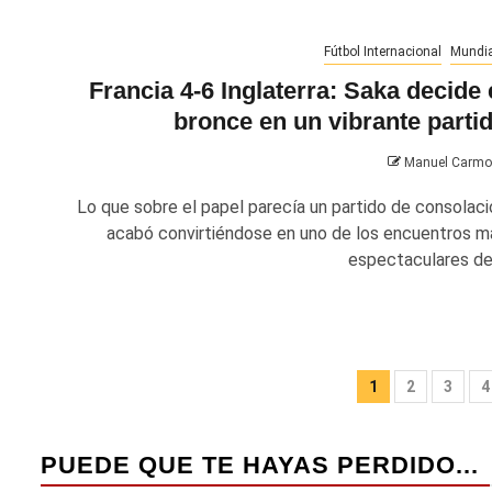
Fútbol Internacional
Mundia
Francia 4-6 Inglaterra: Saka decide 
bronce en un vibrante parti
Manuel Carm
Lo que sobre el papel parecía un partido de consolaci
acabó convirtiéndose en uno de los encuentros m
espectaculares del.
Paginac
1
2
3
4
de
entrada
PUEDE QUE TE HAYAS PERDIDO...