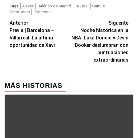
Alavés
Atlético de Madrid
la Liga
Samuel
Tags:
Omorodion
Simeone
Navegación
Anterior
Siguente
Previa | Barcelona –
Noche histórica en la
de
Villarreal: La última
NBA: Luka Doncic y Devin
entradas
oportunidad de Xavi
Booker deslumbran con
puntuaciones
extraordinarias
MÁS HISTORIAS