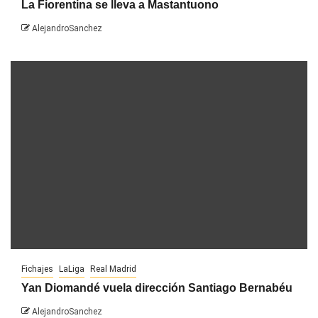
La Fiorentina se lleva a Mastantuono
AlejandroSanchez
Fichajes
LaLiga
Real Madrid
Yan Diomandé vuela dirección Santiago Bernabéu
AlejandroSanchez