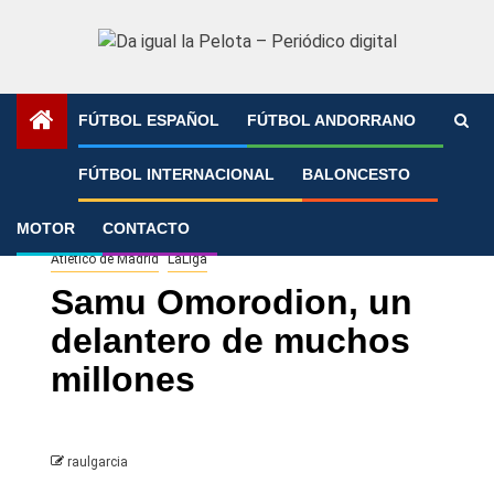
Saltar
al
contenido
FÚTBOL ESPAÑOL
FÚTBOL ANDORRANO
Portada
»
Samu Omorodion, un delantero de muchos
FÚTBOL INTERNACIONAL
BALONCESTO
millones
MOTOR
CONTACTO
Atlético de Madrid
LaLiga
Samu Omorodion, un
delantero de muchos
millones
raulgarcia