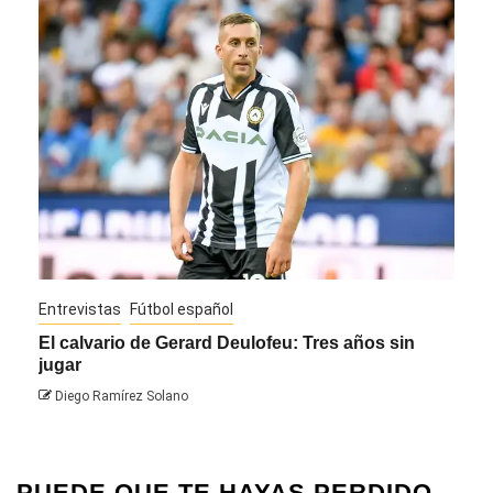
Entrevistas
Fútbol español
Entre
El calvario de Gerard Deulofeu: Tres años sin
Javi
jugar
Die
Diego Ramírez Solano
PUEDE QUE TE HAYAS PERDIDO...