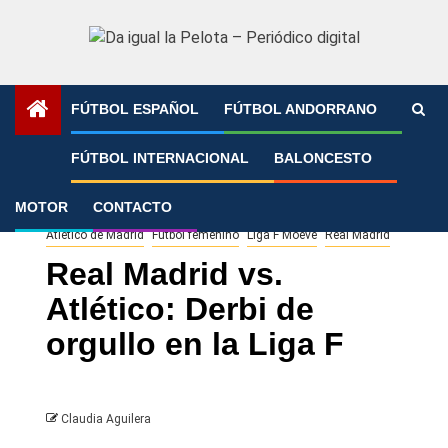
Saltar
al
contenido
FÚTBOL ESPAÑOL
FÚTBOL ANDORRANO
Portada
»
Real Madrid vs. Atlético: Derbi de orgullo en la
FÚTBOL INTERNACIONAL
BALONCESTO
Liga F
MOTOR
CONTACTO
Atlético de Madrid
Fútbol femenino
Liga F Moeve
Real Madrid
Real Madrid vs.
Atlético: Derbi de
orgullo en la Liga F
Claudia Aguilera