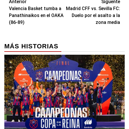
Navegación
Anterior
Siguente
Valencia Basket tumba a
Madrid CFF vs. Sevilla FC:
de
Panathinaikos en el OAKA
Duelo por el asalto a la
entradas
(86-89)
zona media
MÁS HISTORIAS