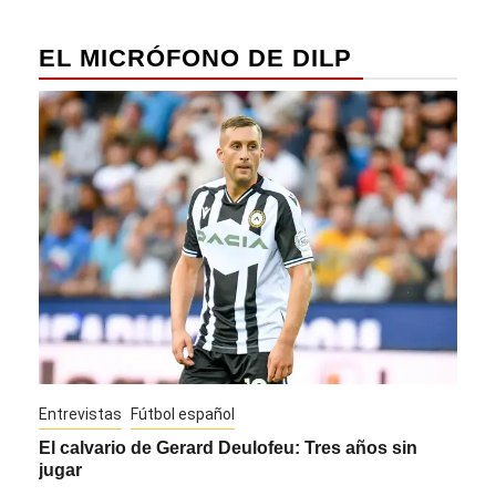
EL MICRÓFONO DE DILP
Entrevistas
Fútbol español
Entre
El calvario de Gerard Deulofeu: Tres años sin
Javi
jugar
Die