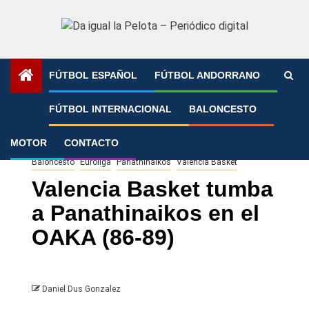
Saltar
al
contenido
FÚTBOL ESPAÑOL
FÚTBOL ANDORRANO
Portada
»
Valencia Basket tumba a Panathinaikos en el
FÚTBOL INTERNACIONAL
BALONCESTO
OAKA (86-89)
MOTOR
CONTACTO
Baloncesto
Euroliga
Panathinaikos
Valencia Basket
Valencia Basket tumba
a Panathinaikos en el
OAKA (86-89)
Daniel Dus Gonzalez