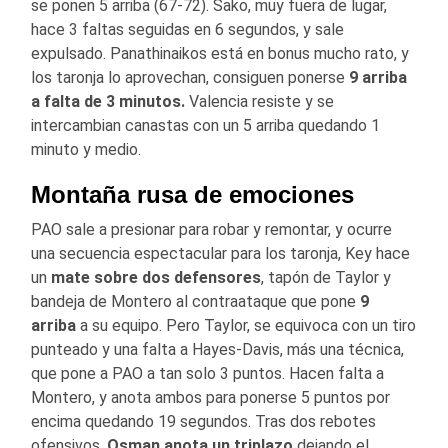
se ponen 5 arriba (67-72). Sako, muy fuera de lugar,
hace 3 faltas seguidas en 6 segundos, y sale
expulsado. Panathinaikos está en bonus mucho rato, y
los taronja lo aprovechan, consiguen ponerse
9 arriba
a falta de 3 minutos.
Valencia resiste y se
intercambian canastas con un 5 arriba quedando 1
minuto y medio.
Montaña rusa de emociones
PAO sale a presionar para robar y remontar, y ocurre
una secuencia espectacular para los taronja, Key hace
un
mate sobre dos defensores
, tapón de Taylor y
bandeja de Montero al contraataque que pone
9
arriba
a su equipo. Pero Taylor, se equivoca con un tiro
punteado y una falta a Hayes-Davis, más una técnica,
que pone a PAO a tan solo 3 puntos. Hacen falta a
Montero, y anota ambos para ponerse 5 puntos por
encima quedando 19 segundos. Tras dos rebotes
ofensivos,
Osman anota un triplazo
dejando el