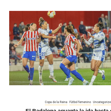
Copa de la Reina
Fútbol femenino
Uncategorize
El Badalona aguanta la ida hasta 