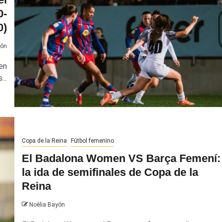
0-
0)
yón
en
...
Copa de la Reina
Fútbol femenino
El Badalona Women VS Barça Femení:
la ida de semifinales de Copa de la
Reina
Noèlia Bayón