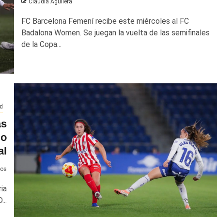
Claudia Aguilera
FC Barcelona Femení recibe este miércoles al FC
Badalona Women. Se juegan la vuelta de las semifinales
de la Copa...
d
as
go
al
tos
ia
...