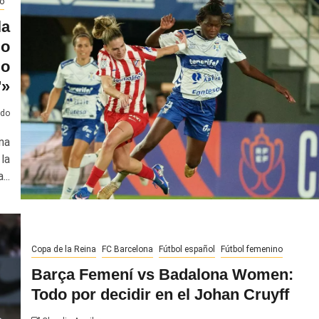
o
la
go
do
'»
ado
na
la
..
Copa de la Reina
FC Barcelona
Fútbol español
Fútbol femenino
Barça Femení vs Badalona Women:
Todo por decidir en el Johan Cruyff