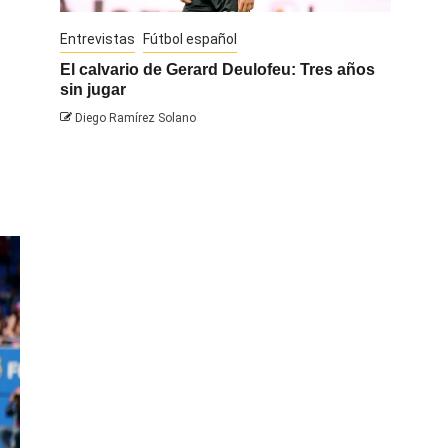
Entrevistas
Fútbol español
Entrevis
El calvario de Gerard Deulofeu: Tres años
Javi Na
sin jugar
Diego 
Diego Ramírez Solano