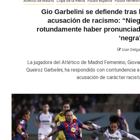
Atlético de Madrid
Copa de la Reina
Fútbol español
Fútbol femenin
Gio Garbelini se defiende tras 
acusación de racismo: “Nie
rotundamente haber pronuncia
‘negra
Izan Delg
La jugadora del Atlético de Madrid Femenino, Giova
Queiroz Garbelini, ha respondido con contundencia a 
acusación de carácter racista.