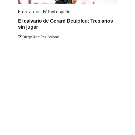
Entrevistas
Fútbol español
Entrevis
El calvario de Gerard Deulofeu: Tres años
Javi Na
sin jugar
Diego 
Diego Ramírez Solano