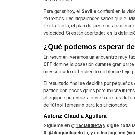
Para ganar hoy, el
Sevilla
confiará en la vis
extremos. Las hispalenses saben que el
Ma
Por lo tanto, el plan de juego será esperar
velocidad. Si están acertadas en la definici
¿Qué podemos esperar de 
En resumen, veremos un encuentro muy tácti
CFF
domine la posesión durante gran parte
muy cómodo defendiendo en bloque bajo para
El resultado final se decidirá por pequeños 
partido con pocos goles pero mucha intensi
el equipo que cometa menos errores defensi
de fútbol femenino para los aficionados.
Autora: Claudia Aguilera
Sígueme en @
16claudieta
y
sigue toda l
X:
@daiguallapelota
, y en Instagram:
@da