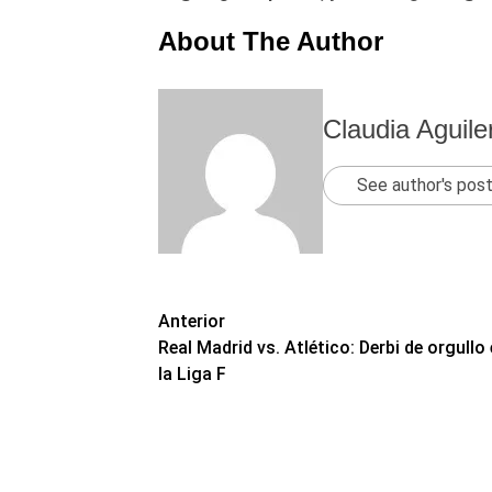
About The Author
Claudia Aguile
See author's pos
Navegación
Anterior
Real Madrid vs. Atlético: Derbi de orgullo
de
la Liga F
entradas