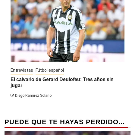
Entrevistas
Fútbol español
Entre
El calvario de Gerard Deulofeu: Tres años sin
Javi
jugar
Die
Diego Ramírez Solano
PUEDE QUE TE HAYAS PERDIDO...