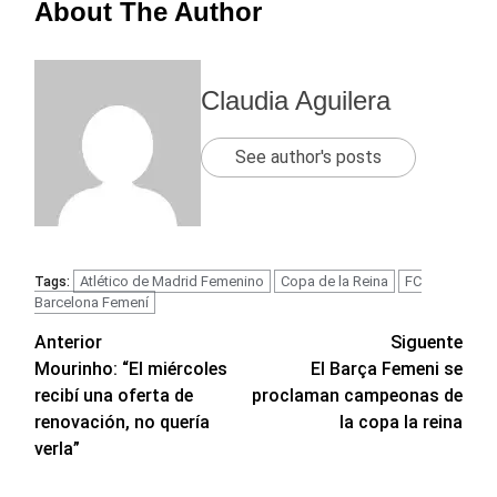
About The Author
Claudia Aguilera
See author's posts
Atlético de Madrid Femenino
Copa de la Reina
FC
Tags:
Barcelona Femení
Navegación
Anterior
Siguente
Mourinho: “El miércoles
El Barça Femeni se
de
recibí una oferta de
proclaman campeonas de
entradas
renovación, no quería
la copa la reina
verla”