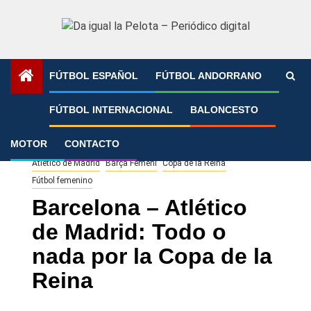
Saltar
al
contenido
FÚTBOL ESPAÑOL
FÚTBOL ANDORRANO
Portada
»
Barcelona – Atlético de Madrid: Todo o nada por
FÚTBOL INTERNACIONAL
BALONCESTO
la Copa de la Reina
MOTOR
CONTACTO
Atlético de Madrid
Barça Femení
Copa de la Reina
Fútbol femenino
Barcelona – Atlético
de Madrid: Todo o
nada por la Copa de la
Reina