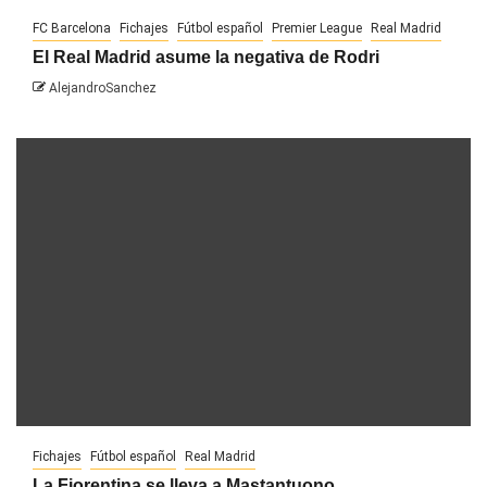
FC Barcelona
Fichajes
Fútbol español
Premier League
Real Madrid
El Real Madrid asume la negativa de Rodri
AlejandroSanchez
Fichajes
Fútbol español
Real Madrid
La Fiorentina se lleva a Mastantuono