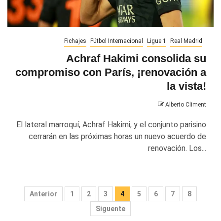
Fichajes
Fútbol Internacional
Ligue 1
Real Madrid
Achraf Hakimi consolida su
compromiso con París, ¡renovación a
la vista!
Alberto Climent
El lateral marroquí, Achraf Hakimi, y el conjunto parisino
cerrarán en las próximas horas un nuevo acuerdo de
renovación. Los...
Paginación
Anterior
1
2
3
4
5
6
7
8
de
Siguente