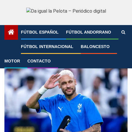
Saltar
al
contenido
FÚTBOL ESPAÑOL
FÚTBOL ANDORRANO
Portada
»
Fichajes
»
Página 4
FÚTBOL INTERNACIONAL
BALONCESTO
Fichajes
MOTOR
CONTACTO