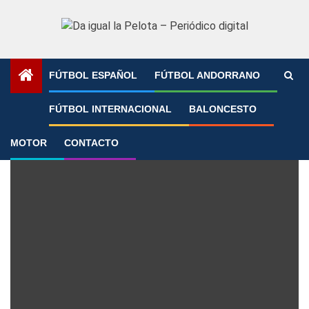
Saltar
al
contenido
FÚTBOL ESPAÑOL
FÚTBOL ANDORRANO
Portada
»
Archivo de izanramirezz
FÚTBOL INTERNACIONAL
BALONCESTO
izanramirezz
MOTOR
CONTACTO