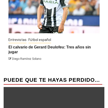
Entrevistas
Fútbol español
Entre
El calvario de Gerard Deulofeu: Tres años sin
Javi
jugar
Die
Diego Ramírez Solano
PUEDE QUE TE HAYAS PERDIDO...