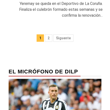
Yeremay se queda en el Deportivo de La Coruña.
Finaliza el culebrón formado estas semanas y se
confirma la renovación...
Paginación
1
2
Siguente
de
entradas
EL MICRÓFONO DE DILP