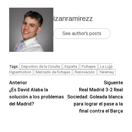
izanramirezz
See author's posts
Deportivo de la Coruña
España
Fichajes
La Liga
Tags:
Hypermotion
Mercado de fichajes
Renovación
Yeremay
Navegación
Anterior
Siguente
¿Es David Alaba la
Real Madrid 3-2 Real
de
solución a los problemas
Sociedad: Goleada blanca
entradas
del Madrid?
para lograr el pase a la
final contra el Barça