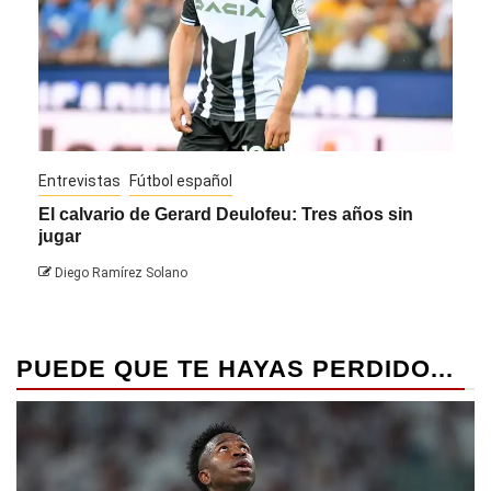
Entrevistas
Fútbol español
Entre
El calvario de Gerard Deulofeu: Tres años sin
Javi
jugar
Die
Diego Ramírez Solano
PUEDE QUE TE HAYAS PERDIDO...