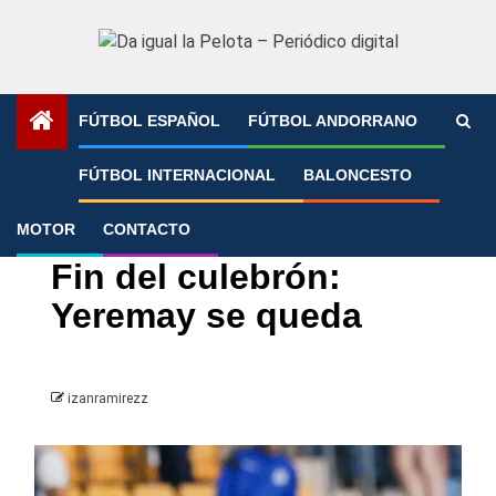
Saltar
al
contenido
FÚTBOL ESPAÑOL
FÚTBOL ANDORRANO
Portada
»
Fin del culebrón: Yeremay se queda
FÚTBOL INTERNACIONAL
BALONCESTO
MOTOR
CONTACTO
Fichajes
Fútbol español
Segunda división
Fin del culebrón:
Yeremay se queda
izanramirezz