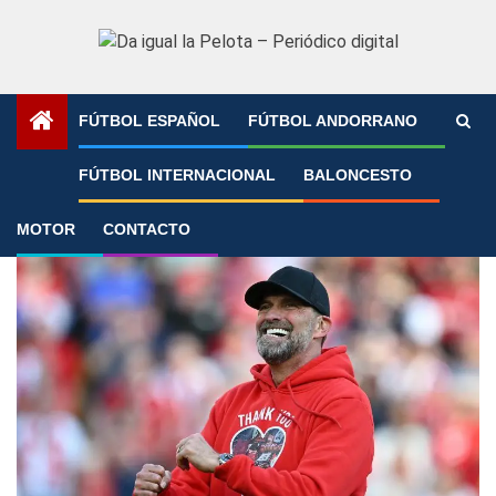
Saltar
al
contenido
FÚTBOL ESPAÑOL
FÚTBOL ANDORRANO
Portada
»
Fichajes
»
Página 6
FÚTBOL INTERNACIONAL
BALONCESTO
Fichajes
MOTOR
CONTACTO