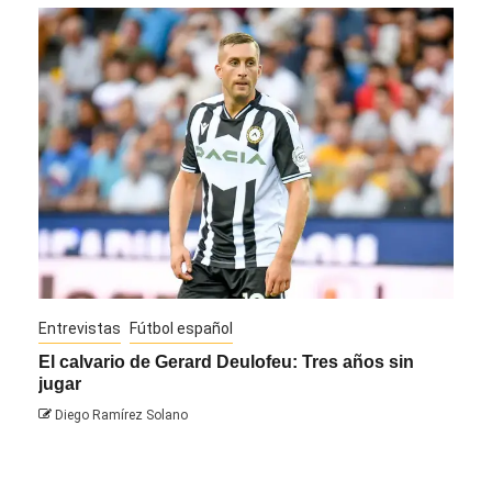
Entrevistas
Fútbol español
Entre
El calvario de Gerard Deulofeu: Tres años sin
Javi
jugar
Die
Diego Ramírez Solano