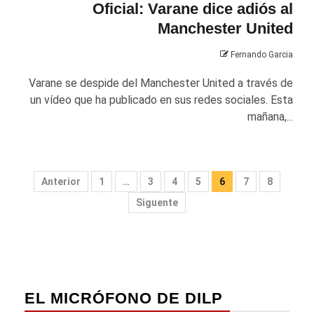
Oficial: Varane dice adiós al
Manchester United
Fernando Garcia
Varane se despide del Manchester United a través de
un vídeo que ha publicado en sus redes sociales. Esta
mañana,...
Paginación
Anterior
1
…
3
4
5
6
7
8
de
Siguente
entradas
EL MICRÓFONO DE DILP