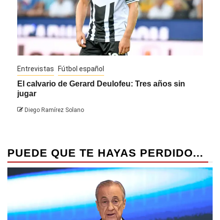
Entrevistas
Fútbol español
Entre
El calvario de Gerard Deulofeu: Tres años sin
Javi
jugar
Die
Diego Ramírez Solano
PUEDE QUE TE HAYAS PERDIDO...