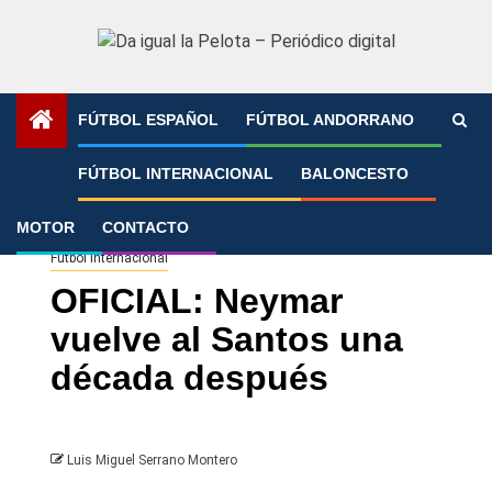
Saltar
al
contenido
FÚTBOL ESPAÑOL
FÚTBOL ANDORRANO
Portada
»
OFICIAL: Neymar vuelve al Santos una década
FÚTBOL INTERNACIONAL
BALONCESTO
después
MOTOR
CONTACTO
Fútbol Internacional
OFICIAL: Neymar
vuelve al Santos una
década después
Luis Miguel Serrano Montero