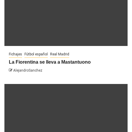
Fichajes
Fútbol español
Real Madrid
La Fiorentina se lleva a Mastantuono
AlejandroSanchez