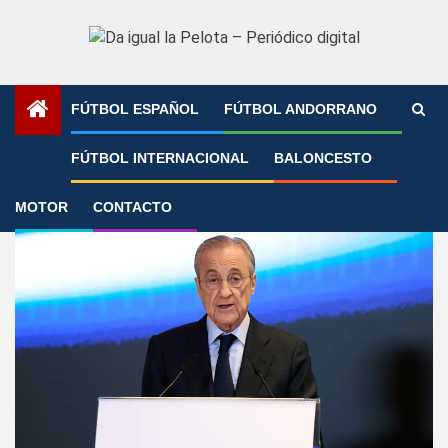
Saltar
al
contenido
FÚTBOL ESPAÑOL
FÚTBOL ANDORRANO
1
PREMIER
El Real Madrid asume la negativa de Rod
FÚTBOL INTERNACIONAL
BALONCESTO
MOTOR
CONTACTO