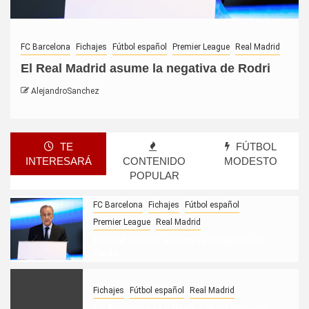
FC Barcelona
Fichajes
Fútbol español
Premier League
Real Madrid
El Real Madrid asume la negativa de Rodri
AlejandroSanchez
TE
FÚTBOL
INTERESARÁ
CONTENIDO
MODESTO
POPULAR
FC Barcelona
Fichajes
Fútbol español
Premier League
Real Madrid
El Real Madrid asume la negativa de
Rodri
Fichajes
Fútbol español
Real Madrid
La Fiorentina se lleva a Mastantuono