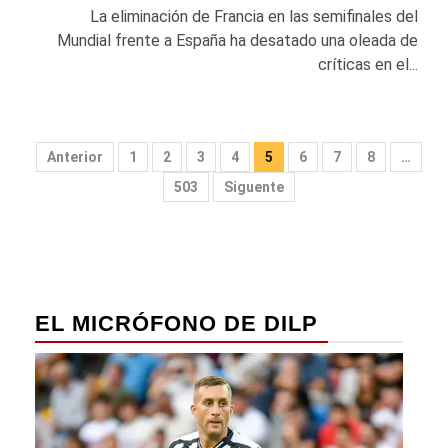
La eliminación de Francia en las semifinales del
Mundial frente a España ha desatado una oleada de
críticas en el...
Paginación
Anterior
1
2
3
4
5
6
7
8
…
de
503
Siguente
entradas
EL MICRÓFONO DE DILP