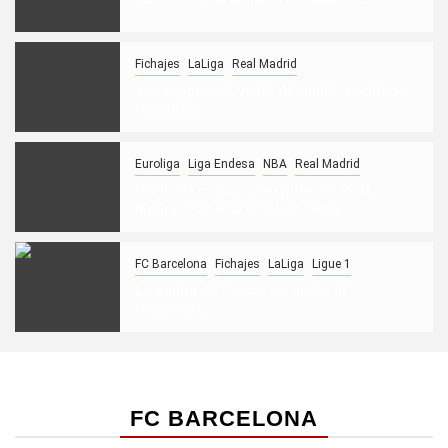
Fichajes
LaLiga
Real Madrid
Yan Diomandé vuela dirección Santiago
Bernabéu
Euroliga
Liga Endesa
NBA
Real Madrid
Mario Hezonja se despide del Real
Madrid con una emotiva carta
FC Barcelona
Fichajes
LaLiga
Ligue 1
La salida de Ferran no alerta al
Barcelona
FC BARCELONA