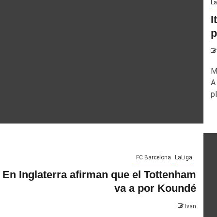
La
I
p
M
A
pl
FC Barcelona
LaLiga
En Inglaterra afirman que el Tottenham
va a por Koundé
Ivan