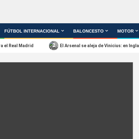
FÚTBOL INTERNACIONAL
BALONCESTO
MOTOR
2
ra el Real Madrid
El Arsenal se aleja de Vinicius: en In