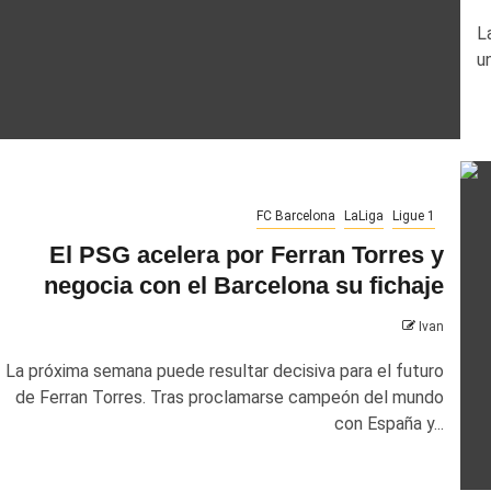
L
u
tas
Fútbol español
LaLiga
Sevilla
Champions League
Entrev
varro se pronuncia sobre el Sevilla
Alisson Becker dio la ca
FC Barcelona
LaLiga
Ligue 1
del Liverpool contra P
amírez Solano
El PSG acelera por Ferran Torres y
Isabella Perez
negocia con el Barcelona su fichaje
Ivan
La próxima semana puede resultar decisiva para el futuro
de Ferran Torres. Tras proclamarse campeón del mundo
con España y...