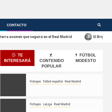
CONTACTO
3
glaterra asumen que seguirá en el Real Madrid
El Brighto
TE
FÚTBOL
INTERESARÁ
CONTENIDO
MODESTO
POPULAR
Fichajes
Fútbol español
Real Madrid
La Fiorentina se lleva a Mastantuono
Fichajes
LaLiga
Real Madrid
Yan Diomandé vuela dirección Santiago