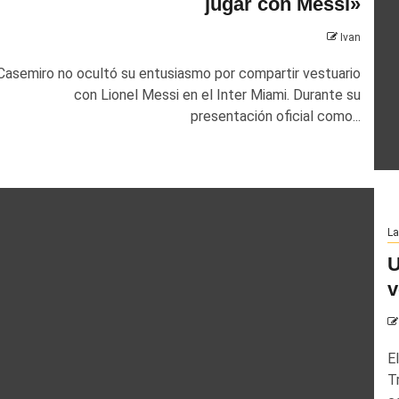
jugar con Messi»
Ivan
Casemiro no ocultó su entusiasmo por compartir vestuario
con Lionel Messi en el Inter Miami. Durante su
presentación oficial como...
La
U
v
El
T