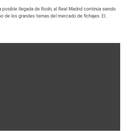
a posible llegada de Rodri, al Real Madrid continúa siendo
no de los grandes temas del mercado de fichajes. El...
istas
Premier League
Entrevistas
Fútbol español
ra tras la derrota
Entrevista a Claudio: un relato de amor
SG
fútbol y a la vida
AlejandroGar19