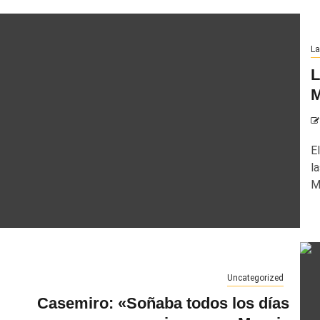
La
L
M
E
l
M
Uncategorized
Casemiro: «Soñaba todos los días