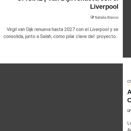
Liverpool
Natalia Blanco
Virgil van Dijk renueva hasta 2027 con el Liverpool y se
consolida, junto a Salah, como pilar clave del proyecto...
Ch
A
C
L
A