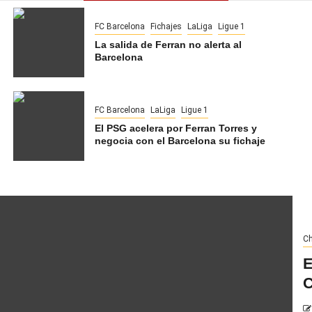
FC Barcelona
Fichajes
LaLiga
Ligue 1
La salida de Ferran no alerta al
Barcelona
FC Barcelona
LaLiga
Ligue 1
El PSG acelera por Ferran Torres y
negocia con el Barcelona su fichaje
Ch
E
C