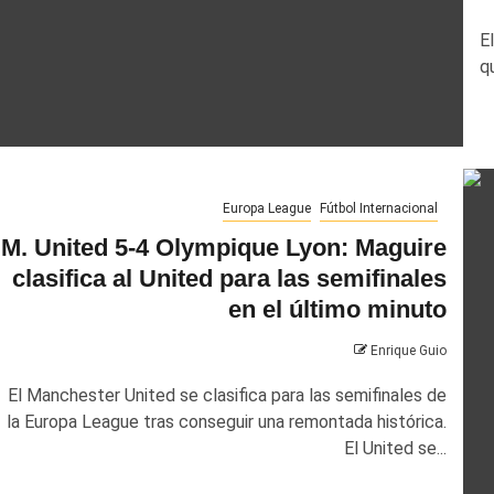
E
q
tas
Fútbol español
LaLiga
Sevilla
Champions League
Entrev
Europa League
Fútbol Internacional
varro se pronuncia sobre el Sevilla
Alisson Becker dio la ca
M. United 5-4 Olympique Lyon: Maguire
del Liverpool contra P
amírez Solano
clasifica al United para las semifinales
Isabella Perez
en el último minuto
Enrique Guio
El Manchester United se clasifica para las semifinales de
la Europa League tras conseguir una remontada histórica.
El United se...