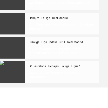
La Fiorentina se lleva a Mastantuono
Fichajes
LaLiga
Real Madrid
Yan Diomandé vuela dirección Santiago
Bernabéu
Euroliga
Liga Endesa
NBA
Real Madrid
Fichajes
Fútbol español
Real Madrid
Mario Hezonja se despide del Real
La Fiorentina se lleva a Mastantuono
Madrid con una emotiva carta
AlejandroSanchez
FC Barcelona
Fichajes
LaLiga
Ligue 1
La salida de Ferran no alerta al
Barcelona