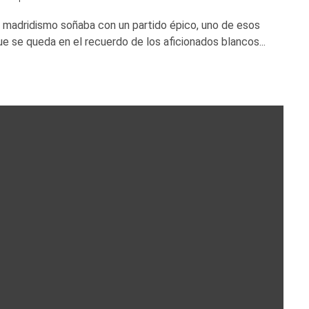
l madridismo soñaba con un partido épico, uno de esos
ue se queda en el recuerdo de los aficionados blancos...
istas
Premier League
Entrevistas
Fútbol español
ra tras la derrota
Entrevista a Claudio: un relato de amor
SG
fútbol y a la vida
AlejandroGar19