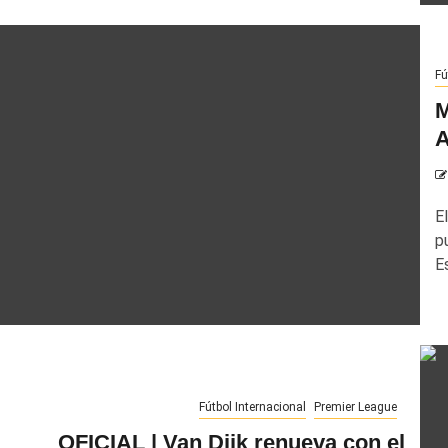
Fú
M
A
E
p
E
Fútbol Internacional
Premier League
OFICIAL | Van Dijk renueva con el