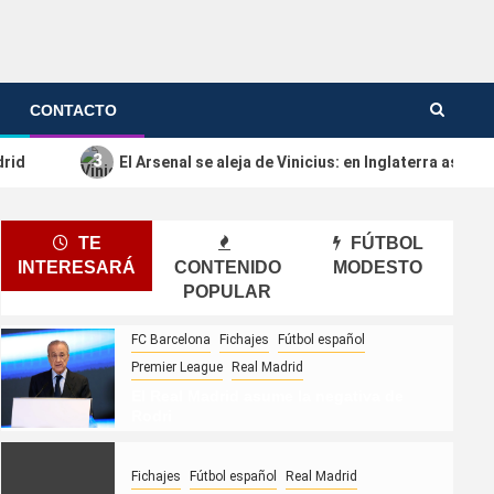
CONTACTO
3
drid
El Arsenal se aleja de Vinicius: en Inglaterra asum
TE
FÚTBOL
INTERESARÁ
CONTENIDO
MODESTO
POPULAR
FC Barcelona
Fichajes
Fútbol español
Premier League
Real Madrid
El Real Madrid asume la negativa de
Rodri
Fichajes
Fútbol español
Real Madrid