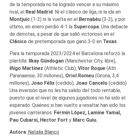
de la temporada no ha logrado vencer a su máximo
rival, el
Real Madrid
. Ni el clásico de liga, ni la ida en
Montjuic
(1-2) ni la vuelta en el
Bernabéu
(3-2), y por
último, en enero perdió 4-1 la
Supercopa
. Una debacle
de derrotas, a pesar de que salió victorioso en el
Clásico
de pretemporada que ganó 3-0 en
Texas
.
Para la temporada 2023/2024 el Barcelona reforzó la
plantilla:
Ilkay Gündogan
(Manchester City, libre),
Iñigo Martínez
(Athletic Club),
Vitor Roque
(Ath.
Paranaense, 30 millones),
Oriol Romeu
(Girona, 3,4
millones),
Joao Félix
(cedido),
Joao
Cancelo
(cedido).
Una inversión que no les ha salido del todo rentable,
puesto que el nivel de algunos jugadores no ha sido el
esperado. Quiénes si han vuelto a resaltar han sido los
jóvenes canteranos:
Fermín López, Lamine Yamal,
Pau Cubarsí, Hector Fort
y
Marc Guiu.
Autora
:
Natalia Blanco