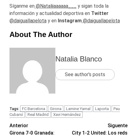
Síganme en
@Nataliiaaaaaa___
y sigan toda la
información y actualidad deportiva en
Twitter
@daiguallapelota
y en
Instagram
@daiguallapelota
About The Author
Natalia Blanco
See author's posts
FC Barcelona
Girona
Lamine Yamal
Laporta
Pau
Tags:
Cubarsí
Real Madrid
Xavi Hernández
Navegación
Anterior
Siguente
Girona 7-0 Granada:
City 1-2 United: Los reds
de