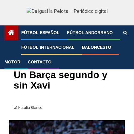
Saltar
al
contenido
FÚTBOL ESPAÑOL
FÚTBOL ANDORRANO
Portada
»
Un Barça segundo y sin Xavi
FÚTBOL INTERNACIONAL
BALONCESTO
MOTOR
CONTACTO
FC Barcelona
LaLiga
Un Barça segundo y
sin Xavi
Natalia Blanco