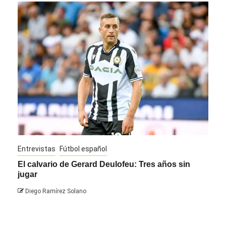
Entrevistas
Fútbol español
Entre
El calvario de Gerard Deulofeu: Tres años sin
Javi
jugar
Die
Diego Ramírez Solano