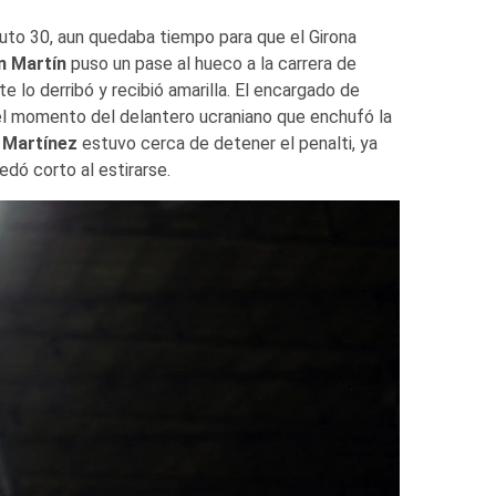
inuto 30, aun quedaba tiempo para que el Girona
n Martín
puso un pase al hueco a la carrera de
e lo derribó y recibió amarilla. El encargado de
a el momento del delantero ucraniano que enchufó la
 Martínez
estuvo cerca de detener el penalti, ya
edó corto al estirarse.