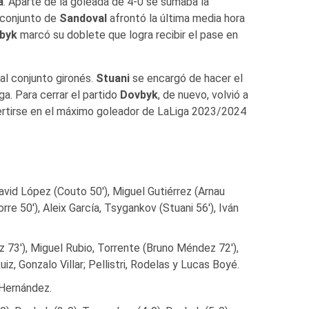
a
. Aparte de la goleada de 4-0 se sumaba la
l conjunto de
Sandoval
afrontó la última media hora
byk
marcó su doblete que logra recibir el pase en
al conjunto gironés.
Stuani
se encargó de hacer el
a. Para cerrar el partido
Dovbyk
, de nuevo, volvió a
vertirse en el máximo goleador de LaLiga 2023/2024
 David López (Couto 50′), Miguel Gutiérrez (Arnau
rre 50′), Aleix García, Tsygankov (Stuani 56′), Iván
z 73′), Miguel Rubio, Torrente (Bruno Méndez 72′),
z, Gonzalo Villar; Pellistri, Rodelas y Lucas Boyé.
 Hernández.