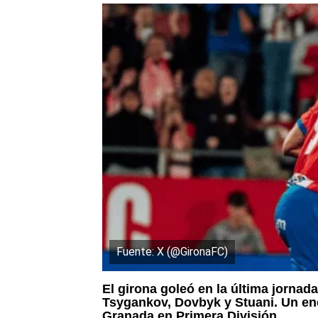
Fuente: X (@GironaFC)
El girona goleó en la última jornada
Tsygankov, Dovbyk y Stuani. Un enc
Granada en Primera División