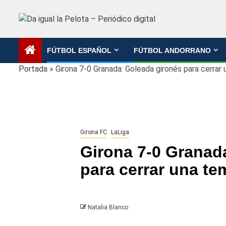
Saltar
al
contenido
FÚTBOL ESPAÑOL
FÚTBOL ANDORRANO
Portada
»
Girona 7-0 Granada: Goleada gironés para cerrar
Girona FC
LaLiga
Girona 7-0 Granad
para cerrar una te
Natalia Blanco