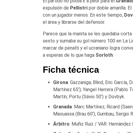
El partido no podía ir a peor para el
Granad
expulsión de
Pellistri
por doble amarilla. E
con un jugador menos. En este tiempo,
Dov
el área y librarse del defensor.
Parece que la manita se les quedaba corta 
sexto y sumaba su gol número 100 en La Lig
marcar de penalti y el ucraniano logra con
a esperas de lo que haga
Sorloth
.
Ficha técnica
Girona
: Gazzaniga; Blind, Eric García,
Martínez 65′); Yangel Herrera (Pablo To
Martín; Portu (Sávio 50′) y Dovbyk.
Granada
: Marc Martínez; Ricard (Saen
Maouassa (Brau 60′); Gumbau, Sergio Rui
Árbitro
: Muñiz Ruiz / VAR: Hernández