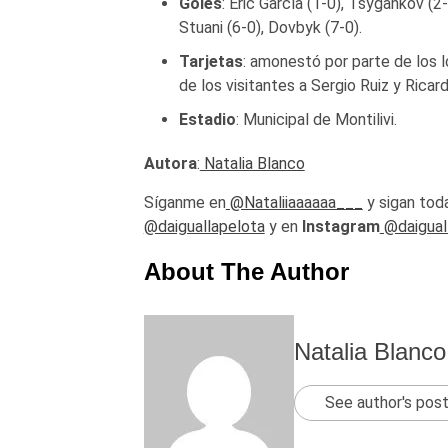
Goles
: Eric García (1-0), Tsygankov (2
Stuani (6-0), Dovbyk (7-0).
Tarjetas
: amonestó por parte de los l
de los visitantes a Sergio Ruiz y Ricard
Estadio
: Municipal de Montilivi.
Autora
:
Natalia Blanco
Síganme en
@Nataliiaaaaaa___
y sigan toda
@daiguallapelota
y en
Instagram
@daigual
About The Author
Natalia Blanco
See author's pos