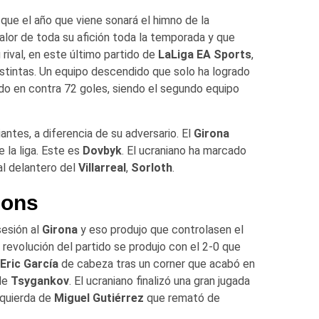
l que el año que viene sonará el himno de la
calor de toda su afición toda la temporada y que
 rival, en este último partido de
LaLiga EA Sports
,
stintas. Un equipo descendido que solo ha logrado
do en contra 72 goles, siendo el segundo equipo
antes, a diferencia de su adversario. El
Girona
e la liga. Este es
Dovbyk
. El ucraniano ha marcado
al delantero del
Villarreal
,
Sorloth
.
ions
sesión al
Girona
y eso produjo que controlasen el
 revolución del partido se produjo con el 2-0 que
Eric García
de cabeza tras un corner que acabó en
 de
Tsygankov
. El ucraniano finalizó una gran jugada
zquierda de
Miguel Gutiérrez
que remató de