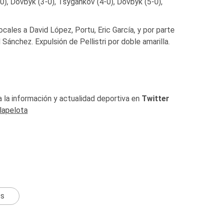
-0), Dovbyk (3-0), Tsygankov (4-0), Dovbyk (5-0),
ocales a David López, Portu, Eric García, y por parte
 Sánchez. Expulsión de Pellistri por doble amarilla.
 la información y actualidad deportiva en
Twitter
lapelota
ts