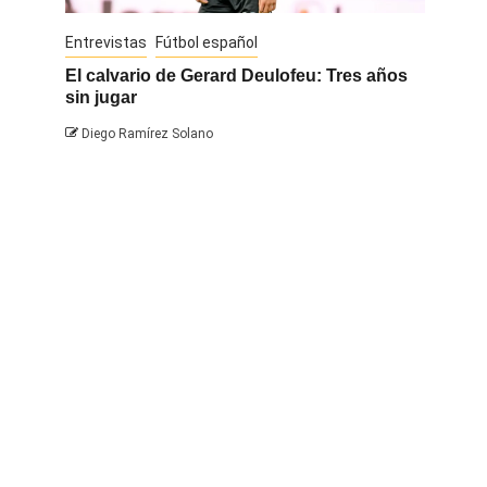
Entrevistas
Fútbol español
Entrevis
El calvario de Gerard Deulofeu: Tres años
Javi Na
sin jugar
Diego 
Diego Ramírez Solano