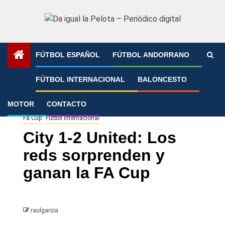
Saltar
al
contenido
FÚTBOL ESPAÑOL
FÚTBOL ANDORRANO
Portada
»
City 1-2 United: Los reds sorprenden y ganan la
FÚTBOL INTERNACIONAL
BALONCESTO
FA Cup
MOTOR
CONTACTO
Fa Cup
Fútbol Internacional
City 1-2 United: Los
reds sorprenden y
ganan la FA Cup
raulgarcia