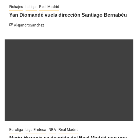
Fichajes
LaLiga
Real Madrid
Yan Diomandé vuela dirección Santiago Bernabéu
AlejandroSanchez
Euroliga
Liga Endesa
NBA
Real Madrid
Mario Hezonja se despide del Real Madrid con una