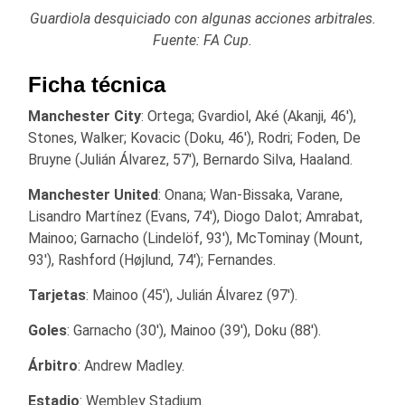
Guardiola desquiciado con algunas acciones arbitrales.
Fuente: FA Cup.
Ficha técnica
Manchester City
: Ortega; Gvardiol, Aké (Akanji, 46′),
Stones, Walker; Kovacic (Doku, 46′), Rodri; Foden, De
Bruyne (Julián Álvarez, 57′), Bernardo Silva, Haaland.
Manchester United
: Onana; Wan-Bissaka, Varane,
Lisandro Martínez (Evans, 74′), Diogo Dalot; Amrabat,
Mainoo; Garnacho (Lindelöf, 93′), McTominay (Mount,
93′), Rashford (Højlund, 74′); Fernandes.
Tarjetas
: Mainoo (45′), Julián Álvarez (97′).
Goles
: Garnacho (30′), Mainoo (39′), Doku (88′).
Árbitro
: Andrew Madley.
Estadio
: Wembley Stadium.