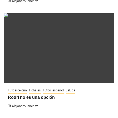
AlejandroSanchez
FC Barcelona
Fichajes
Fútbol español
LaLiga
Rodri no es una opción
AlejandroSanchez