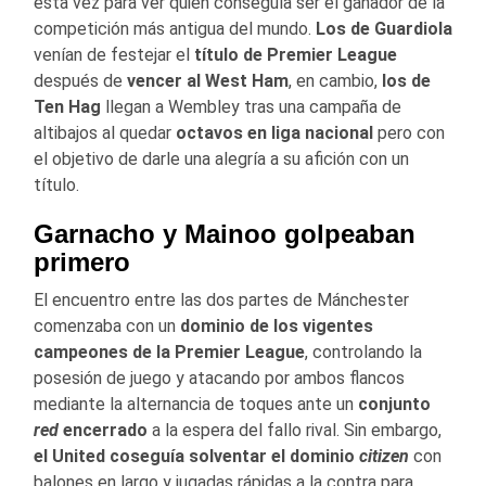
esta vez para ver quién conseguía ser el ganador de la
competición más antigua del mundo.
Los de Guardiola
venían de festejar el
título de Premier League
después de
vencer al West Ham
, en cambio,
los de
Ten Hag
llegan a Wembley tras una campaña de
altibajos al quedar
octavos en liga nacional
pero con
el objetivo de darle una alegría a su afición con un
título.
Garnacho y Mainoo golpeaban
primero
El encuentro entre las dos partes de Mánchester
comenzaba con un
dominio de los vigentes
campeones de la Premier League
, controlando la
posesión de juego y atacando por ambos flancos
mediante la alternancia de toques ante un
conjunto
red
encerrado
a la espera del fallo rival. Sin embargo,
el United coseguía solventar el dominio
citizen
con
balones en largo y jugadas rápidas a la contra para