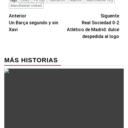
Doku
Fa Cup
Garnacho
Mainoo
Manchester City
Tags:
Manchester United
Navegación
Anterior
Siguente
Un Barça segundo y sin
Real Sociedad 0-2
de
Xavi
Atlético de Madrid: dulce
entradas
despedida al logo
MÁS HISTORIAS