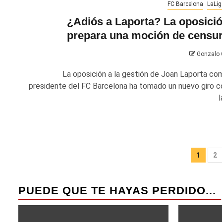
FC Barcelona
LaLig
¿Adiós a Laporta? La oposici
prepara una moción de censu
Gonzalo
La oposición a la gestión de Joan Laporta co
presidente del FC Barcelona ha tomado un nuevo giro c
l
Pagi
1
2
de
entr
PUEDE QUE TE HAYAS PERDIDO...