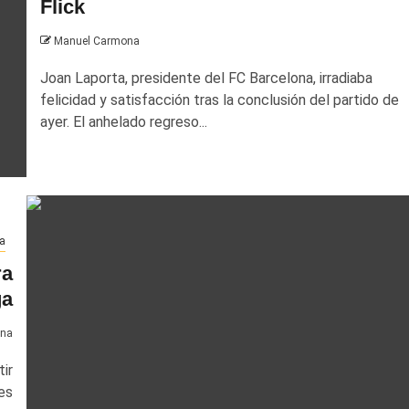
Flick
Manuel Carmona
Joan Laporta, presidente del FC Barcelona, irradiaba
felicidad y satisfacción tras la conclusión del partido de
ayer. El anhelado regreso...
a
ra
ga
ona
ir
es