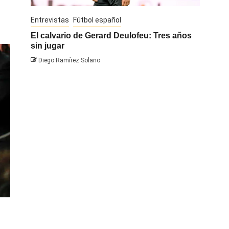
Entrevistas
Fútbol español
Entrevis
El calvario de Gerard Deulofeu: Tres años
Javi Na
sin jugar
Diego 
Diego Ramírez Solano