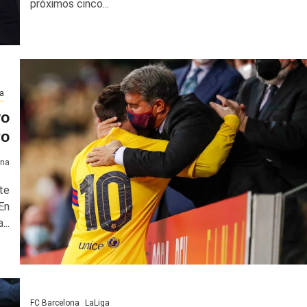
próximos cinco...
a
vo
ro
ona
te
En
...
FC Barcelona
LaLiga