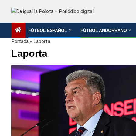
Saltar
al
contenido
FÚTBOL ESPAÑOL
FÚTBOL ANDORRANO
Portada
»
Laporta
Laporta