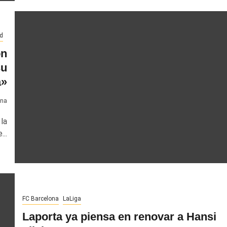
d
on
su
a»
ona
la
..
FC Barcelona
LaLiga
Laporta ya piensa en renovar a Hansi