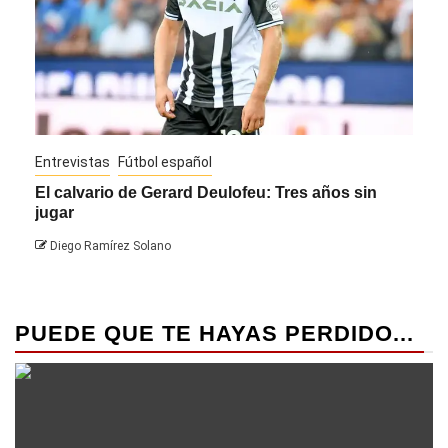
Entrevistas
Fútbol español
Entre
El calvario de Gerard Deulofeu: Tres años sin
Javi
jugar
Die
Diego Ramírez Solano
PUEDE QUE TE HAYAS PERDIDO...