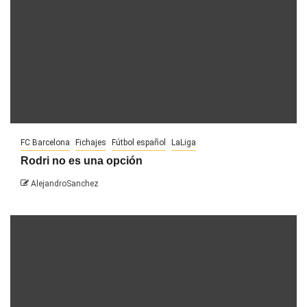
FC Barcelona
Fichajes
Fútbol español
LaLiga
Rodri no es una opción
AlejandroSanchez