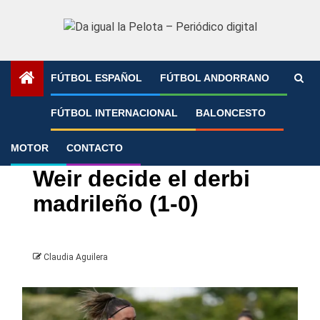
Saltar
al
contenido
FÚTBOL ESPAÑOL
FÚTBOL ANDORRANO
Portada
»
Weir decide el derbi madrileño (1-0)
FÚTBOL INTERNACIONAL
BALONCESTO
MOTOR
CONTACTO
Atlético de Madrid
Fútbol femenino
Liga F Moeve
Real Madrid
Weir decide el derbi
madrileño (1-0)
Claudia Aguilera