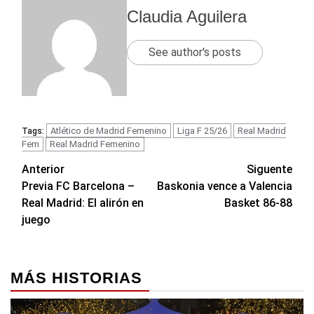
Claudia Aguilera
See author's posts
Atlético de Madrid Femenino
Liga F 25/26
Real Madrid
Tags:
Fem
Real Madrid Femenino
Navegación
Anterior
Siguente
Previa FC Barcelona –
Baskonia vence a Valencia
de
Real Madrid: El alirón en
Basket 86-88
entradas
juego
MÁS HISTORIAS