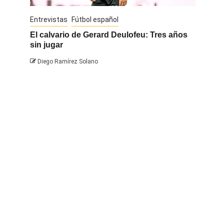
Entrevistas
Fútbol español
Entrevis
El calvario de Gerard Deulofeu: Tres años
Javi Na
sin jugar
Diego 
Diego Ramírez Solano