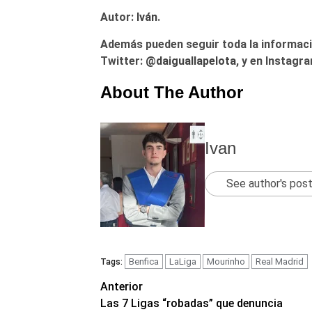
Autor:
Iván
.
Además pueden seguir toda la informaci
Twitter:
@
daiguallapelota
, y en Instagr
About The Author
Ivan
See author's pos
Benfica
LaLiga
Mourinho
Real Madrid
Tags:
Navegación
Anterior
Las 7 Ligas “robadas” que denuncia