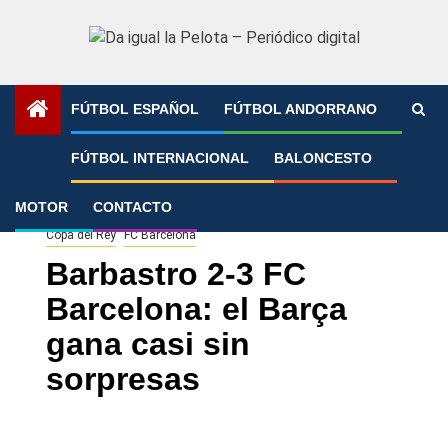
Saltar
al
contenido
FÚTBOL ESPAÑOL
FÚTBOL ANDORRANO
Portada
»
Barbastro 2-3 FC Barcelona: el Barça gana casi
FÚTBOL INTERNACIONAL
BALONCESTO
sin sorpresas
MOTOR
CONTACTO
Copa del Rey
FC Barcelona
Barbastro 2-3 FC
Barcelona: el Barça
gana casi sin
sorpresas