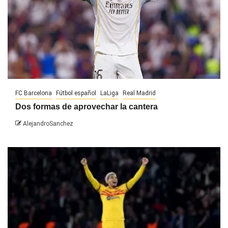
FC Barcelona
Fútbol español
LaLiga
Real Madrid
Dos formas de aprovechar la cantera
AlejandroSanchez