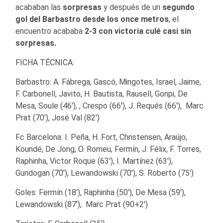
acababan las
sorpresas
y después de un
segundo
gol del Barbastro desde los once metros
, el
encuentro acababa
2-3 con victoria culé casi sin
sorpresas.
FICHA TÉCNICA:
Barbastro: A. Fábrega, Gascó, Mingotes, Israel, Jaime,
F. Carbonell, Javito, H. Bautista, Rausell, Gonpi, De
Mesa, Soule (46′), , Crespo (66′), J. Requés (66′), Marc
Prat (70′), José Val (82′)
Fc Barcelona: I. Peña, H. Fort, Christensen, Araújo,
Koundé, De Jong, O. Romeu, Fermín, J. Félix, F. Torres,
Raphinha, Victor Roque (63′), I. Martínez (63′),
Gundogan (70′), Lewandowski (70′), S. Roberto (75′)
Goles: Fermín (18′), Raphinha (50′), De Mesa (59′),
Lewandowski (87′), Marc Prat (90+2′)