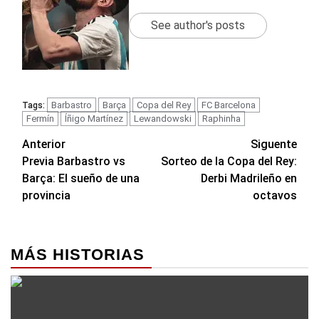
See author's posts
Barbastro
Barça
Copa del Rey
FC Barcelona
Tags:
Fermín
Íñigo Martínez
Lewandowski
Raphinha
Navegación
Anterior
Siguente
Previa Barbastro vs
Sorteo de la Copa del Rey:
de
Barça: El sueño de una
Derbi Madrileño en
entradas
provincia
octavos
MÁS HISTORIAS