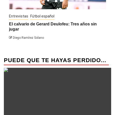
Entrevistas
Fútbol español
Entre
El calvario de Gerard Deulofeu: Tres años sin
Javi
jugar
Die
Diego Ramírez Solano
PUEDE QUE TE HAYAS PERDIDO...