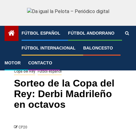
Saltar
al
contenido
FÚTBOL ESPAÑOL
FÚTBOL ANDORRANO
Portada
»
Sorteo de la Copa del Rey: Derbi Madrileño en
FÚTBOL INTERNACIONAL
BALONCESTO
octavos
MOTOR
CONTACTO
Copa del Rey
Fútbol español
Sorteo de la Copa del
Rey: Derbi Madrileño
en octavos
CP20