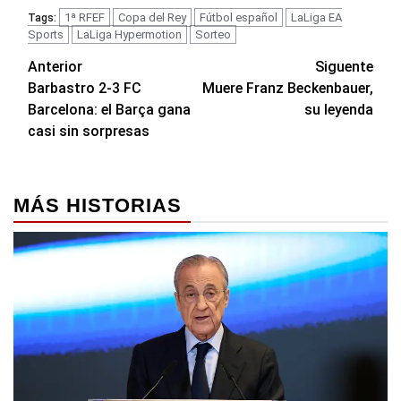
1ª RFEF
Copa del Rey
Fútbol español
LaLiga EA
Tags:
Sports
LaLiga Hypermotion
Sorteo
Navegación
Anterior
Siguente
Barbastro 2-3 FC
Muere Franz Beckenbauer,
de
Barcelona: el Barça gana
su leyenda
entradas
casi sin sorpresas
MÁS HISTORIAS