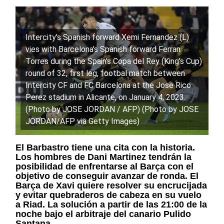
Intercity's Spanish forward Xemi Fernandez (L)
vies with Barcelona's Spanish forward Ferran
Torres during the Spain's Copa del Rey (King's Cup)
round of 32, first leg, footbal match between
Intercity CF and FC Barcelona at the Jose Rico
Perez stadium in Alicante, on January 4, 2023.
(Photo by JOSE JORDAN / AFP) (Photo by JOSE
JORDAN/AFP via Getty Images)
El Barbastro tiene una cita con la historia.
Los hombres de Dani Martinez tendrán la
posibilidad de enfrentarse al Barça con el
objetivo de conseguir avanzar de ronda. El
Barça de Xavi quiere resolver su encrucijada
y evitar quebraderos de cabeza en su vuelo
a Riad. La solución a partir de las 21:00 de la
noche bajo el arbitraje del canario Pulido
Santana