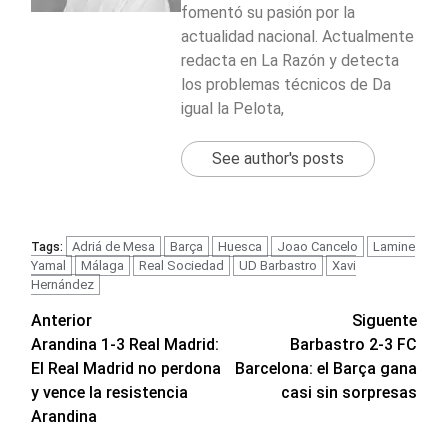
fomentó su pasión por la
actualidad nacional. Actualmente
redacta en La Razón y detecta
los problemas técnicos de Da
igual la Pelota,
See author's posts
Adriá de Mesa
Barça
Huesca
Joao Cancelo
Lamine
Tags:
Yamal
Málaga
Real Sociedad
UD Barbastro
Xavi
Hernández
Navegación
Anterior
Siguente
Arandina 1-3 Real Madrid:
Barbastro 2-3 FC
de
El Real Madrid no perdona
Barcelona: el Barça gana
entradas
y vence la resistencia
casi sin sorpresas
Arandina