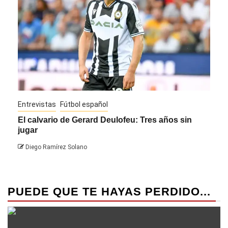
Entrevistas
Fútbol español
Entre
El calvario de Gerard Deulofeu: Tres años sin
Javi
jugar
Die
Diego Ramírez Solano
PUEDE QUE TE HAYAS PERDIDO...