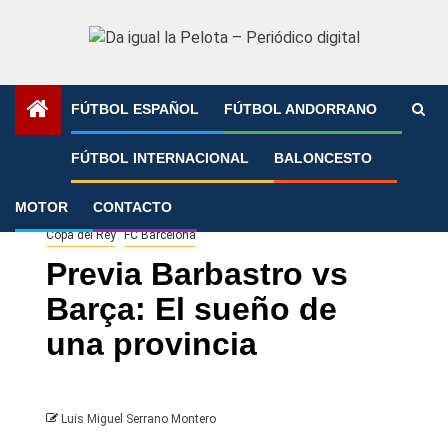
Saltar
al
contenido
FÚTBOL ESPAÑOL
FÚTBOL ANDORRANO
Portada
»
Previa Barbastro vs Barça: El sueño de una
FÚTBOL INTERNACIONAL
BALONCESTO
provincia
MOTOR
CONTACTO
Copa del Rey
FC Barcelona
Previa Barbastro vs
Barça: El sueño de
una provincia
Luis Miguel Serrano Montero