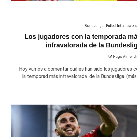
Bundesliga
Fútbol Internacion
Los jugadores con la temporada m
infravalorada de la Bundesli
Hugo Almend
Hoy vamos a comentar cuáles han sido los jugadores c
la temporad más infravalorada de la Bundesliga. (más