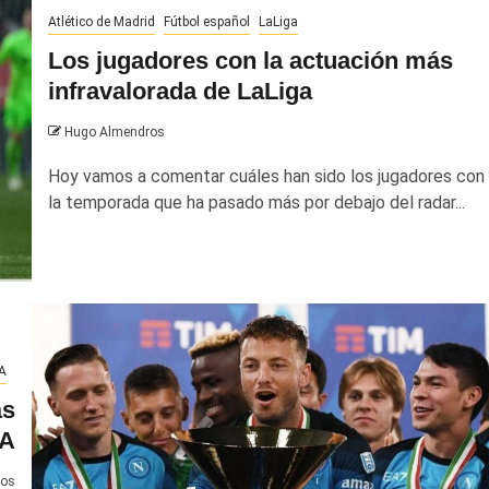
Atlético de Madrid
Fútbol español
LaLiga
Los jugadores con la actuación más
infravalorada de LaLiga
Hugo Almendros
Hoy vamos a comentar cuáles han sido los jugadores con
la temporada que ha pasado más por debajo del radar...
 A
ás
 A
ros