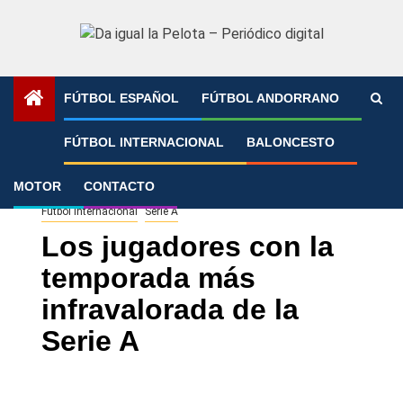
Saltar
al
contenido
FÚTBOL ESPAÑOL
FÚTBOL ANDORRANO
Portada
»
Los jugadores con la temporada más
FÚTBOL INTERNACIONAL
BALONCESTO
infravalorada de la Serie A
MOTOR
CONTACTO
Fútbol Internacional
Serie A
Los jugadores con la
temporada más
infravalorada de la
Serie A