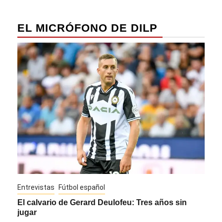
EL MICRÓFONO DE DILP
Entrevistas
Fútbol español
Entre
El calvario de Gerard Deulofeu: Tres años sin
Javi
jugar
Die