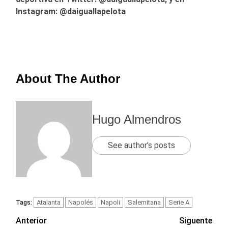
Instagram: @daiguallapelota
About The Author
Hugo Almendros
See author's posts
Atalanta
Napolés
Napoli
Salernitana
Serie A
Tags:
Navegación
Anterior
Siguente