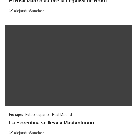
El Real Madrid asume la negativa de Rodri
AlejandroSanchez
Fichajes
Fútbol español
Real Madrid
La Fiorentina se lleva a Mastantuono
AlejandroSanchez