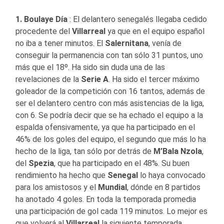
1. Boulaye Día
: El delantero senegalés llegaba cedido
procedente del
Villarreal
ya que en el equipo español
no iba a tener minutos. El
Salernitana
, venía de
conseguir la permanencia con tan sólo 31 puntos, uno
más que el 18º. Ha sido sin duda una de las
revelaciones de la
Serie
A
. Ha sido el tercer máximo
goleador de la competición con 16 tantos, además de
ser el delantero centro con más asistencias de la liga,
con 6. Se podría decir que se ha echado el equipo a la
espalda ofensivamente, ya que ha participado en el
46% de los goles del equipo, el segundo que más lo ha
hecho de la liga, tan sólo por detrás de
M’Bala Nzola
,
del
Spezia
, que ha participado en el 48%. Su buen
rendimiento ha hecho que
Senegal
lo haya convocado
para los amistosos y el
Mundial
, dónde en 8 partidos
ha anotado 4 goles. En toda la temporada promedia
una participación de gol cada 119 minutos. Lo mejor es
que volverá al
Villarreal
la siguiente temporada,