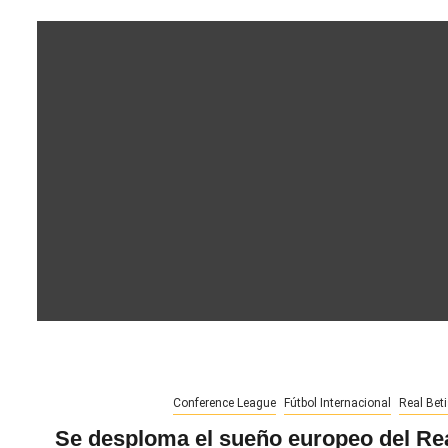
Conference League
Fútbol Internacional
Real Beti
Se desploma el sueño europeo del Re