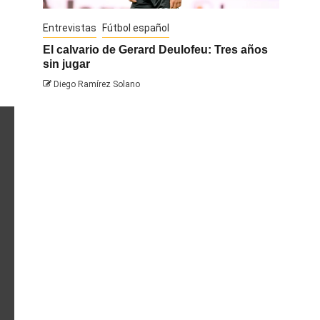
Entrevistas
Fútbol español
Entrevis
El calvario de Gerard Deulofeu: Tres años
Javi Na
sin jugar
Diego 
Diego Ramírez Solano