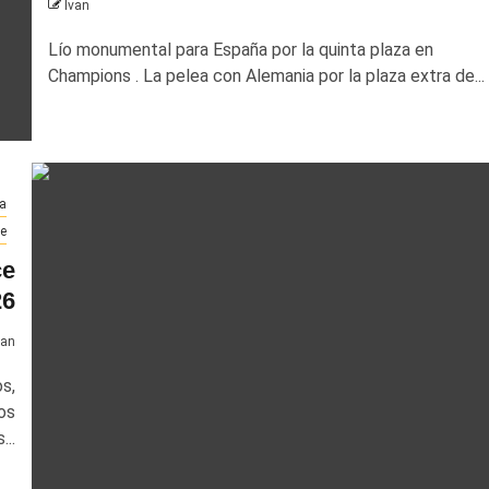
Ivan
Lío monumental para España por la quinta plaza en
Champions . La pelea con Alemania por la plaza extra de...
a
e
ce
26
van
s,
os
..