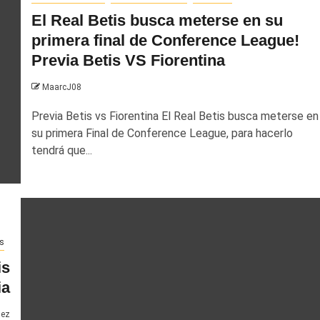
El Real Betis busca meterse en su
primera final de Conference League!
Previa Betis VS Fiorentina
MaarcJ08
Previa Betis vs Fiorentina El Real Betis busca meterse en
su primera Final de Conference League, para hacerlo
tendrá que...
s
is
ia
mez