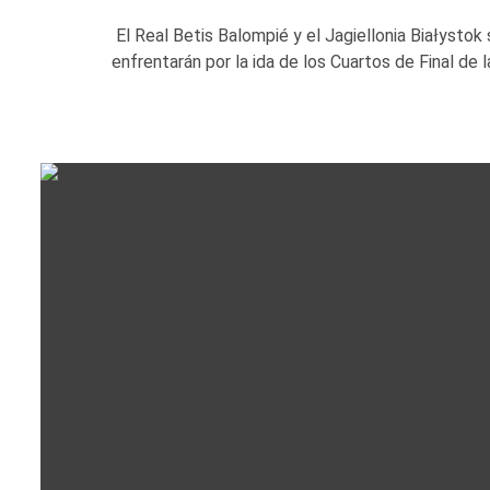
El Real Betis Balompié y el Jagiellonia Białystok 
enfrentarán por la ida de los Cuartos de Final de la