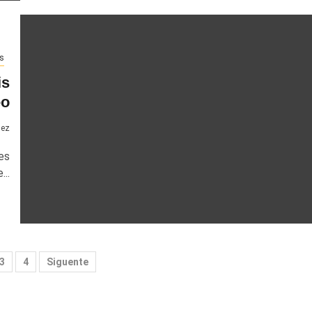
s
is
eo
mez
es
..
ación
3
4
Siguente
das