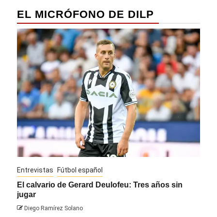
EL MICRÓFONO DE DILP
Entrevistas
Fútbol español
Entre
El calvario de Gerard Deulofeu: Tres años sin
Javi
jugar
Die
Diego Ramírez Solano