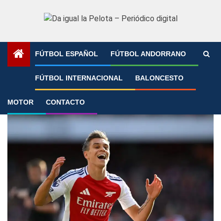
Saltar
al
contenido
FÚTBOL ESPAÑOL
FÚTBOL ANDORRANO
Portada
»
Trossard
FÚTBOL INTERNACIONAL
BALONCESTO
Trossard
MOTOR
CONTACTO