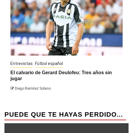
Entrevistas
Fútbol español
Entre
El calvario de Gerard Deulofeu: Tres años sin
Javi
jugar
Die
Diego Ramírez Solano
PUEDE QUE TE HAYAS PERDIDO...