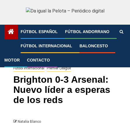
Saltar
al
contenido
FÚTBOL ESPAÑOL
FÚTBOL ANDORRANO
Portada
»
Brighton 0-3 Arsenal: Nuevo líder a esperas de
FÚTBOL INTERNACIONAL
BALONCESTO
los reds
MOTOR
CONTACTO
Fútbol Internacional
Premier League
Brighton 0-3 Arsenal:
Nuevo líder a esperas
de los reds
Natalia Blanco