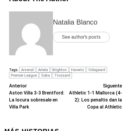
Natalia Blanco
See author's posts
Arsenal
Arteta
Brighton
Havertz
Odegaard
Tags:
Premier League
Saka
Trossard
Navegación
Anterior
Siguente
Aston Villa 3-3 Brentford:
Athletic 1-1 Mallorca (4-
de
La locura sobresale en
2): Los penaltis dan la
entradas
Villa Park
Copa al Athletic