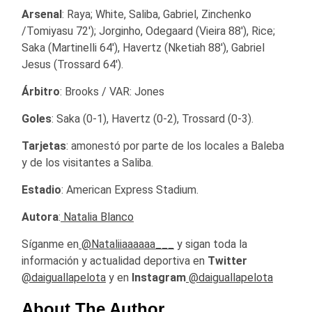
Arsenal
: Raya; White, Saliba, Gabriel, Zinchenko
/Tomiyasu 72′); Jorginho, Odegaard (Vieira 88′), Rice;
Saka (Martinelli 64′), Havertz (Nketiah 88′), Gabriel
Jesus (Trossard 64′).
Árbitro
: Brooks / VAR: Jones
Goles
: Saka (0-1), Havertz (0-2), Trossard (0-3).
Tarjetas
: amonestó por parte de los locales a Baleba
y de los visitantes a Saliba.
Estadio
: American Express Stadium.
Autora
:
Natalia Blanco
Síganme en
@Nataliiaaaaaa___
y sigan toda la
información y actualidad deportiva en
Twitter
@daiguallapelota
y en
Instagram
@daiguallapelota
About The Author