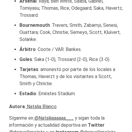
Arsenal
: Raya; Ben White, Saliba, Gabriel,
Tomiyasu; Thomas, Rice, Odegaard; Saka, Havertz,
Trossard.
Bournemouth
: Travers; Smith, Zabarnyi, Senesi,
Ouattara; Cook, Christie; Semeyo, Scott, Kluivert;
Solanke.
Árbitro
: Coote / VAR: Bankes.
Goles
: Saka (1-0), Trossard (2-0), Rice (3-0).
Tarjetas
: amonestó por parte de los locales a
Thomas, Haverzt y de los visitantes a Scott,
Smith y Christie.
Estadio
: Emirates Stadium.
Autora
:
Natalia Blanco
Síganme en
@Nataliiaaaaaa___
y sigan toda la
información y actualidad deportiva en
Twitter