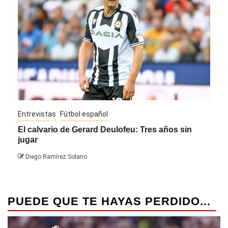
Entrevistas
Fútbol español
Entre
El calvario de Gerard Deulofeu: Tres años sin
Javi
jugar
Die
Diego Ramírez Solano
PUEDE QUE TE HAYAS PERDIDO...