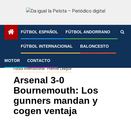
Saltar
al
contenido
FÚTBOL ESPAÑOL
FÚTBOL ANDORRANO
Portada
»
Arsenal 3-0 Bournemouth: Los gunners mandan y
FÚTBOL INTERNACIONAL
BALONCESTO
cogen ventaja
MOTOR
CONTACTO
Fútbol Internacional
Premier League
Arsenal 3-0
Bournemouth: Los
gunners mandan y
cogen ventaja