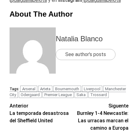
@daiguallapelota
y en
Instagram
@daiguallapelota
About The Author
Natalia Blanco
See author's posts
Arsenal
Arteta
Bournemouth
Liverpool
Manchester
Tags:
City
Odergaard
Premier League
Saka
Trossard
Navegación
Anterior
Siguente
La temporada desastrosa
Burnley 1-4 Newcastle:
de
del Sheffield United
Las urracas marcan el
entradas
camino a Europa