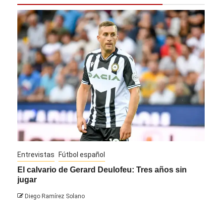
Entrevistas
Fútbol español
Entre
El calvario de Gerard Deulofeu: Tres años sin
Javi
jugar
Die
Diego Ramírez Solano