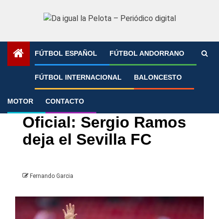
Saltar
al
contenido
FÚTBOL ESPAÑOL
FÚTBOL ANDORRANO
Portada
»
Oficial: Sergio Ramos deja el Sevilla FC
FÚTBOL INTERNACIONAL
BALONCESTO
MOTOR
CONTACTO
Fichajes
LaLiga
Sevilla
Oficial: Sergio Ramos
deja el Sevilla FC
Fernando Garcia