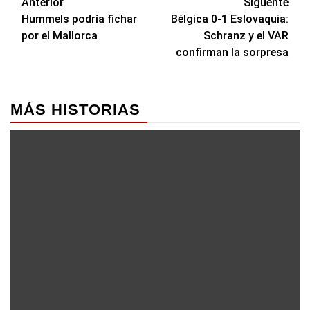
Navegación
Anterior
Siguente
Hummels podría fichar
Bélgica 0-1 Eslovaquia:
de
por el Mallorca
Schranz y el VAR
entradas
confirman la sorpresa
MÁS HISTORIAS