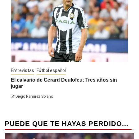
Entrevistas
Fútbol español
Entre
El calvario de Gerard Deulofeu: Tres años sin
Javi
jugar
Die
Diego Ramírez Solano
PUEDE QUE TE HAYAS PERDIDO...