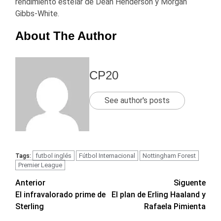
rendimiento estelar de Dean Henderson y Morgan
Gibbs-White.
About The Author
CP20
See author's posts
futbol inglés
Fútbol Internacional
Nottingham Forest
Tags:
Premier League
Navegación
Anterior
Siguente
El infravalorado prime de
El plan de Erling Haaland y
de
Sterling
Rafaela Pimienta
entradas