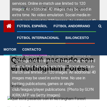
Saltar
services. Online in-match use limited to 120
al
images. An additional 40 images may be used in
contenido
extra time. No video emulation. Social media in-
match use limited to 120 images. An additional 40
images may be used in extra time. No use in
FÚTBOL ESPAÑOL
FÚTBOL ANDORRANO
betting publications, games or single
Portada
»
Qué está pasando con el Nottingham Forest
club/league/player publications. / RESTRICTED
FÚTBOL INTERNACIONAL
BALONCESTO
TO EDITORIAL USE. No use with unauthorized
audio, video, data, fixture lists, club/league logos
MOTOR
CONTACTO
Fútbol Internacional
Premier League
or 'live' services. Online in-match use limited to
Qué está pasando con
120 images. An additional 40 images may be used
el Nottingham Forest
in extra time. No video emulation. Social media in-
match use limited to 120 images. An additional 40
images may be used in extra time. No use in
betting publications, games or single
CP20
club/league/player publications. (Photo by GLYN
KIRK/AFP via Getty Images)