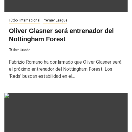
Fútbol Internacional
Premier League
Oliver Glasner será entrenador del
Nottingham Forest
Iker Criado
Fabrizio Romano ha confirmado que Oliver Glasner será
el próximo entrenador del Nottingham Forest. Los
'Reds' buscan estabilidad en el...