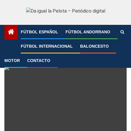
Saltar
al
contenido
FÚTBOL ESPAÑOL
FÚTBOL ANDORRANO
Portada
»
Nottingham Forest
FÚTBOL INTERNACIONAL
BALONCESTO
Nottingham Forest
MOTOR
CONTACTO