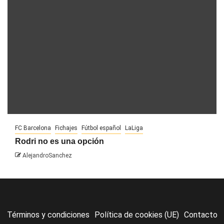
FC Barcelona
Fichajes
Fútbol español
LaLiga
Rodri no es una opción
AlejandroSanchez
Términos y condiciones
Política de cookies (UE)
Contacto