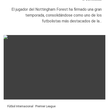
El jugador del Nottingham Forest ha firmado una gran
temporada, consolidándose como uno de los
futbolistas más destacados de la...
Fútbol Internacional
Premier League