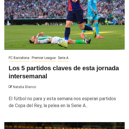
FC Barcelona
Premier League
Serie A
Los 5 partidos claves de esta jornada
intersemanal
Natalia Blanco
El fútbol no para y esta semana nos esperan partidos
de Copa del Rey, la pelea en la Serie A...