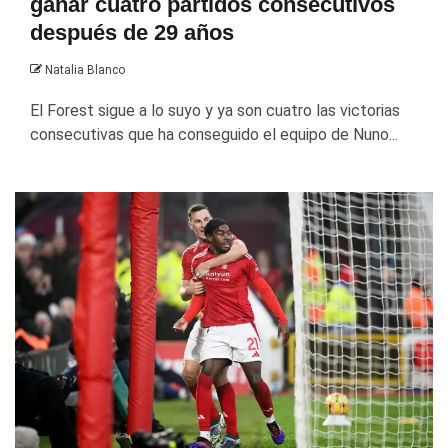
ganar cuatro partidos consecutivos
después de 29 años
Natalia Blanco
El Forest sigue a lo suyo y ya son cuatro las victorias
consecutivas que ha conseguido el equipo de Nuno...