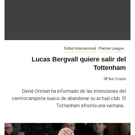
Fútbol Internacional
Premier League
Lucas Bergvall quiere salir del
Tottenham
Iker Criado
David Orstein ha informado de las intenciones del
centrocampista sueco de abandonar su actual club. El
Tottenham afronta una ventana...