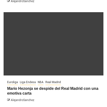
AlejandroSanchez
Euroliga
Liga Endesa
NBA
Real Madrid
Mario Hezonja se despide del Real Madrid con una
emotiva carta
AlejandroSanchez