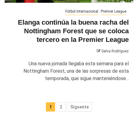
Fútbol Internacional
Premier League
Elanga continúa la buena racha del
Nottingham Forest que se coloca
tercero en la Premier League
Salva Rodríguez
Una nueva jornada llegaba esta semana para el
Nottingham Forest, una de las sorpresas de esta
temporada, que sigue manteniéndose...
Paginación
1
2
Siguente
de
entradas