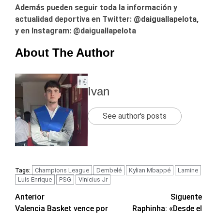
Además pueden seguir toda la información y
actualidad deportiva en Twitter:
@
daiguallapelota
,
y en Instagram: @daiguallapelota
About The Author
Ivan
See author's posts
Champions League
Dembelé
Kylian Mbappé
Lamine
Tags:
Luis Enrique
PSG
Vinicius Jr
Navegación
Anterior
Siguente
Valencia Basket vence por
Raphinha: «Desde el
de