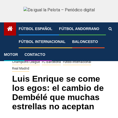
Saltar
al
contenido
FÚTBOL ESPAÑOL
FÚTBOL ANDORRANO
Portada
»
Luis Enrique se come los egos: el cambio de
FÚTBOL INTERNACIONAL
BALONCESTO
Dembélé que muchas estrellas no aceptan
MOTOR
CONTACTO
Champions League
FC Barcelona
Fútbol Internacional
Real Madrid
Luis Enrique se come
los egos: el cambio de
Dembélé que muchas
estrellas no aceptan