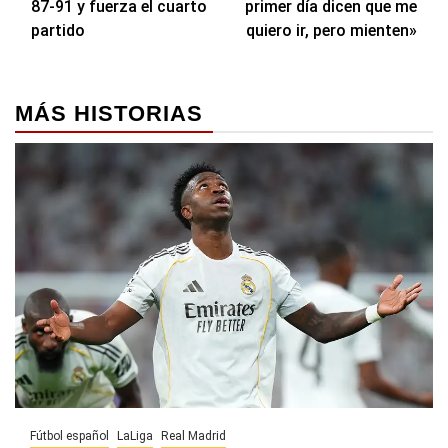
87-91 y fuerza el cuarto
primer día dicen que me
entradas
partido
quiero ir, pero mienten»
MÁS HISTORIAS
Fútbol español
LaLiga
Real Madrid