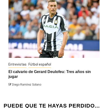
Entrevistas
Fútbol español
Entre
El calvario de Gerard Deulofeu: Tres años sin
Javi
jugar
Die
Diego Ramírez Solano
PUEDE QUE TE HAYAS PERDIDO...