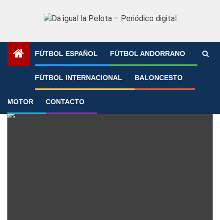
Saltar
al
contenido
FÚTBOL ESPAÑOL
FÚTBOL ANDORRANO
Portada
»
Kylian Mbappé
FÚTBOL INTERNACIONAL
BALONCESTO
Kylian Mbappé
MOTOR
CONTACTO