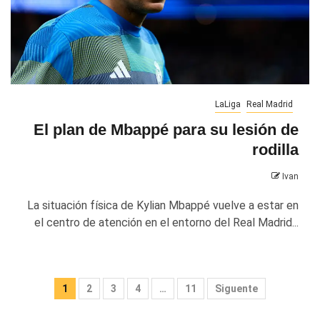
LaLiga
Real Madrid
El plan de Mbappé para su lesión de
rodilla
Ivan
La situación física de Kylian Mbappé vuelve a estar en
el centro de atención en el entorno del Real Madrid...
Paginación
1
2
3
4
…
11
Siguente
de