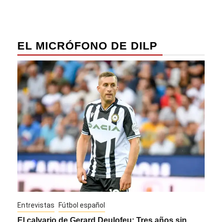
entradas
EL MICRÓFONO DE DILP
Entrevistas
Fútbol español
Entre
El calvario de Gerard Deulofeu: Tres años sin
Javi