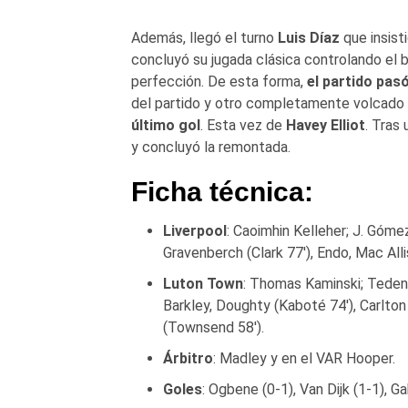
Además, llegó el turno
Luis Díaz
que insist
concluyó su jugada clásica controlando el b
perfección. De esta forma,
el partido pasó
del partido y otro completamente volcado
último gol
. Esta vez de
Havey Elliot
. Tras 
y concluyó la remontada.
Ficha técnica:
Liverpool
: Caoimhin Kelleher; J. Gómez
Gravenberch (Clark 77′), Endo, Mac Alli
Luton Town
: Thomas Kaminski; Teden
Barkley, Doughty (Kaboté 74′), Carlto
(Townsend 58′).
Árbitro
: Madley y en el VAR Hooper.
Goles
: Ogbene (0-1), Van Dijk (1-1), Ga