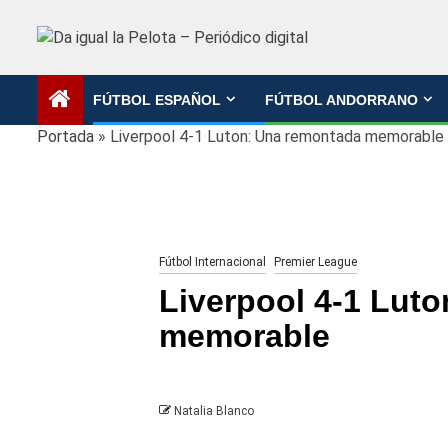
Saltar
al
contenido
FÚTBOL ESPAÑOL
FÚTBOL ANDORRANO
Portada
»
Liverpool 4-1 Luton: Una remontada memorable
Fútbol Internacional
Premier League
Liverpool 4-1 Lut
memorable
Natalia Blanco