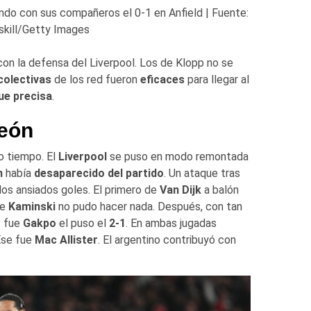
do con sus compañeros el 0-1 en Anfield | Fuente:
skill/Getty Images
on la defensa del Liverpool. Los de Klopp no se
colectivas
de los red fueron
eficaces
para llegar al
fue precisa
.
eón
o tiempo. El
Liverpool
se puso en modo remontada
n
había
desaparecido del partido
. Un ataque tras
los ansiados goles. El primero de
Van Dijk
a balón
ue
Kaminski
no pudo hacer nada. Después, con tan
z fue
Gakpo
el puso el
2-1
. En ambas jugadas
 Ese fue
Mac Allister
. El argentino contribuyó con