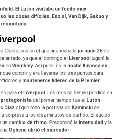
nfield. El Luton visitaba un feudo muy
o las cosas difíciles. Eso sí, Van Dijk, Gakpo y
a remontada.
iverpool
de Champions en el que arrancaba la
jornada 26
de
 adelantado, ya que el domingo el
Liverpool
jugará la
ea
en
Wembley
. Así pues, en la
noche lluviosa en
r que cumplir y era llevarse los tres puntos para
etidores y
mantenerse líderes de la Premier
.
ido para el
Liverpool
. Los reds no habían perdido en
l
protagonista
del primer tiempo fue el
Luton
is Díaz
el que rozó la portería de
Kaminski
en
la sorpresa a los diez minutos de partido. El equipo
n un c
ambio de ritmo
. Predominó la
intensidad
y la
echa
Ogbene abrió el marcador
.