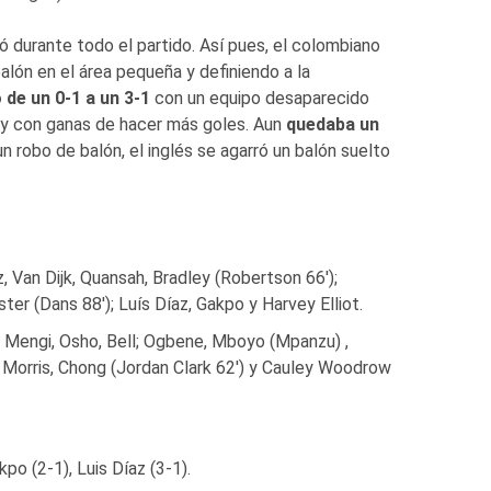
ió durante todo el partido. Así pues, el colombiano
alón en el área pequeña y definiendo a la
 de un 0-1 a un 3-1
con un equipo desaparecido
 y con ganas de hacer más goles. Aun
quedaba un
un robo de balón, el inglés se agarró un balón suelto
, Van Dijk, Quansah, Bradley (Robertson 66′);
ster (Dans 88′); Luís Díaz, Gakpo y Harvey Elliot.
 Mengi, Osho, Bell; Ogbene, Mboyo (Mpanzu) ,
n Morris, Chong (Jordan Clark 62′) y Cauley Woodrow
kpo (2-1), Luis Díaz (3-1).