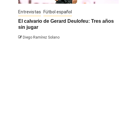
Entrevistas
Fútbol español
Entrevis
El calvario de Gerard Deulofeu: Tres años
Javi Na
sin jugar
Diego 
Diego Ramírez Solano