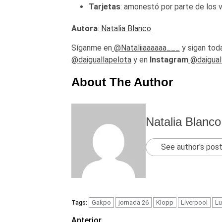
Tarjetas
: amonestó por parte de los 
Autora
:
Natalia Blanco
Síganme en
@Nataliiaaaaaa___
y sigan toda
@daiguallapelota
y en
Instagram
@daigual
About The Author
Natalia Blanco
See author's pos
Gakpo
jornada 26
Klopp
Liverpool
Lu
Tags:
Anterior