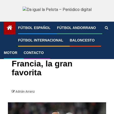
Saltar
al
contenido
FÚTBOL ESPAÑOL
FÚTBOL ANDORRANO
Portada
»
Francia, la gran favorita
FÚTBOL INTERNACIONAL
BALONCESTO
MOTOR
CONTACTO
Eurocopa
Fútbol Internacional
Francia, la gran
favorita
Adrián Arranz