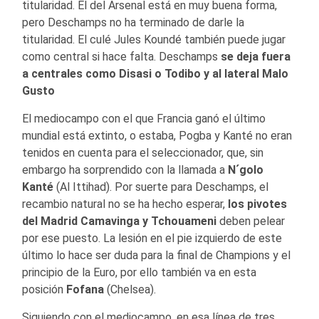
titularidad. El del Arsenal está en muy buena forma,
pero Deschamps no ha terminado de darle la
titularidad. El culé Jules Koundé también puede jugar
como central si hace falta. Deschamps
se deja fuera
a centrales como Disasi o Todibo y al lateral Malo
Gusto
El mediocampo con el que Francia ganó el último
mundial está extinto, o estaba, Pogba y Kanté no eran
tenidos en cuenta para el seleccionador, que, sin
embargo ha sorprendido con la llamada a
N´golo
Kanté
(Al Ittihad). Por suerte para Deschamps, el
recambio natural no se ha hecho esperar,
los pivotes
del Madrid
Camavinga y Tchouameni
deben pelear
por ese puesto. La lesión en el pie izquierdo de este
último lo hace ser duda para la final de Champions y el
principio de la Euro, por ello también va en esta
posición
Fofana
(Chelsea).
Siguiendo con el mediocampo, en esa línea de tres