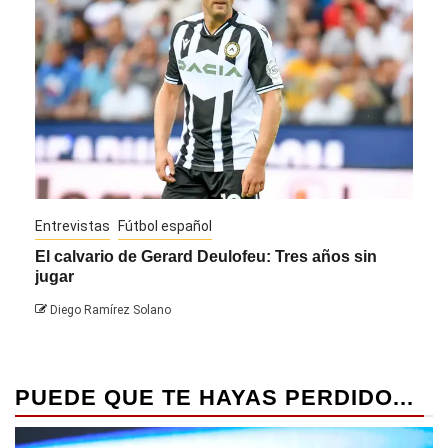
Entrevistas
Fútbol español
Entre
El calvario de Gerard Deulofeu: Tres años sin
Javi
jugar
Die
Diego Ramírez Solano
PUEDE QUE TE HAYAS PERDIDO...