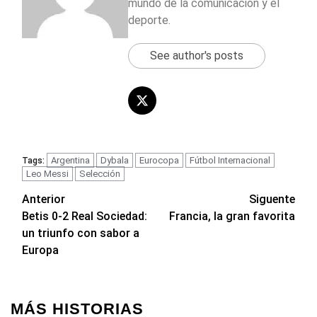
mundo de la comunicación y el
deporte.
See author's posts
Argentina
Dybala
Eurocopa
Fútbol Internacional
Tags:
Leo Messi
Selección
Navegación
Anterior
Siguente
Betis 0-2 Real Sociedad:
Francia, la gran favorita
de
un triunfo con sabor a
entradas
Europa
MÁS HISTORIAS