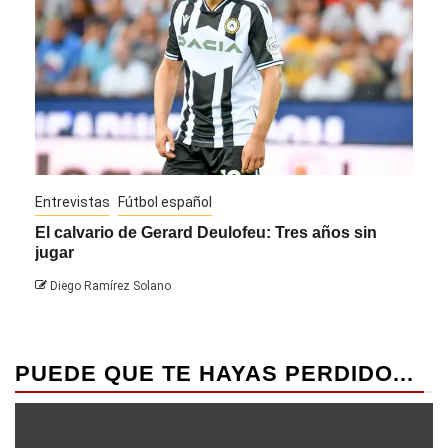
Entrevistas
Fútbol español
Entre
El calvario de Gerard Deulofeu: Tres años sin
Javi
jugar
Die
Diego Ramírez Solano
PUEDE QUE TE HAYAS PERDIDO...