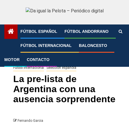
Saltar
al
contenido
FÚTBOL ESPAÑOL
FÚTBOL ANDORRANO
Portada
»
La pre-lista de Argentina con una ausencia
FÚTBOL INTERNACIONAL
BALONCESTO
sorprendente
MOTOR
CONTACTO
Fútbol Internacional
Selección española
La pre-lista de
Argentina con una
ausencia sorprendente
Fernando Garcia