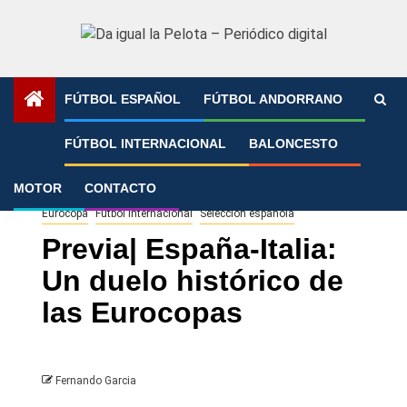
Saltar
al
contenido
FÚTBOL ESPAÑOL
FÚTBOL ANDORRANO
Portada
»
Previa| España-Italia: Un duelo histórico de las
FÚTBOL INTERNACIONAL
BALONCESTO
Eurocopas
MOTOR
CONTACTO
Eurocopa
Fútbol Internacional
Selección española
Previa| España-Italia:
Un duelo histórico de
las Eurocopas
Fernando Garcia