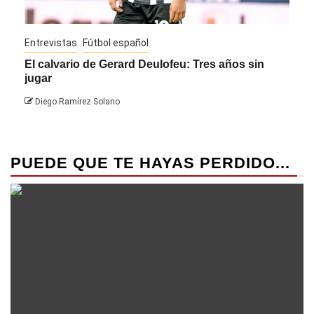
Entrevistas
Fútbol español
Entre
El calvario de Gerard Deulofeu: Tres años sin
Javi
jugar
Die
Diego Ramírez Solano
PUEDE QUE TE HAYAS PERDIDO...