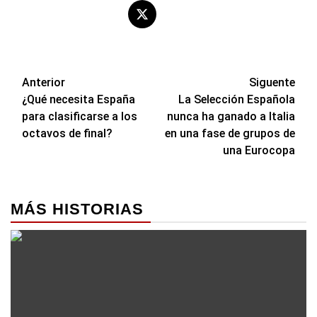
Navegación
Anterior
Siguente
¿Qué necesita España
La Selección Española
de
para clasificarse a los
nunca ha ganado a Italia
entradas
octavos de final?
en una fase de grupos de
una Eurocopa
MÁS HISTORIAS