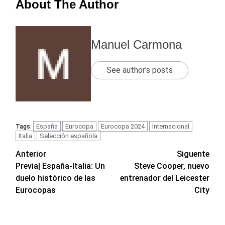
About The Author
Manuel Carmona
See author's posts
España
Eurocopa
Eurocopa 2024
Internacional
Tags:
Italia
Selección española
Navegación
Anterior
Siguente
Previa| España-Italia: Un
Steve Cooper, nuevo
de
duelo histórico de las
entrenador del Leicester
entradas
Eurocopas
City