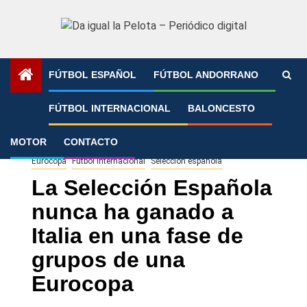
Saltar
al
contenido
FÚTBOL ESPAÑOL
FÚTBOL ANDORRANO
Portada
»
La Selección Española nunca ha ganado a Italia
FÚTBOL INTERNACIONAL
BALONCESTO
en una fase de grupos de una Eurocopa
MOTOR
CONTACTO
Eurocopa
Fútbol Internacional
Selección española
La Selección Española
nunca ha ganado a
Italia en una fase de
grupos de una
Eurocopa