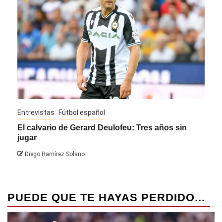
Entrevistas
Fútbol español
Entre
El calvario de Gerard Deulofeu: Tres años sin
Javi
jugar
Die
Diego Ramírez Solano
PUEDE QUE TE HAYAS PERDIDO...