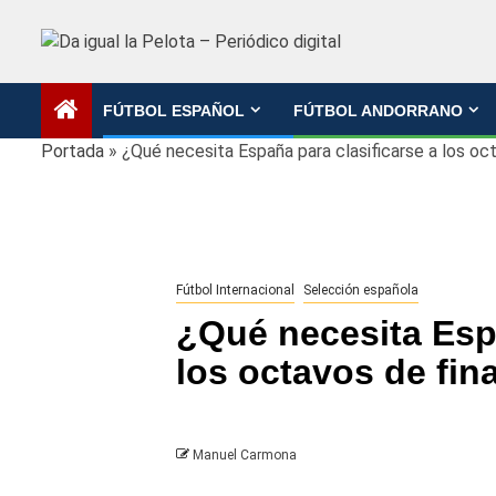
Saltar
al
contenido
FÚTBOL ESPAÑOL
FÚTBOL ANDORRANO
Portada
»
¿Qué necesita España para clasificarse a los oct
Fútbol Internacional
Selección española
¿Qué necesita Espa
los octavos de fin
Manuel Carmona