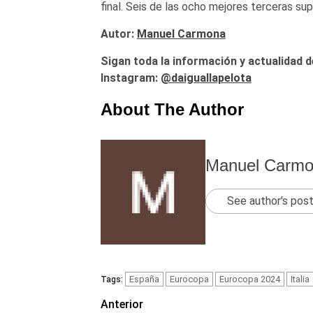
final. Seis de las ocho mejores terceras sup
Autor:
Manuel Carmona
Sigan toda la información y actualidad d
Instagram:
@daiguallapelota
About The Author
Manuel Carm
See author's pos
España
Eurocopa
Eurocopa 2024
Italia
Tags:
Navegación
Anterior