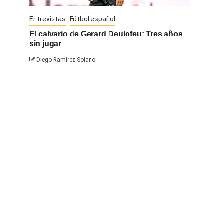
Entrevistas
Fútbol español
Entrevis
El calvario de Gerard Deulofeu: Tres años
Javi Na
sin jugar
Diego 
Diego Ramírez Solano