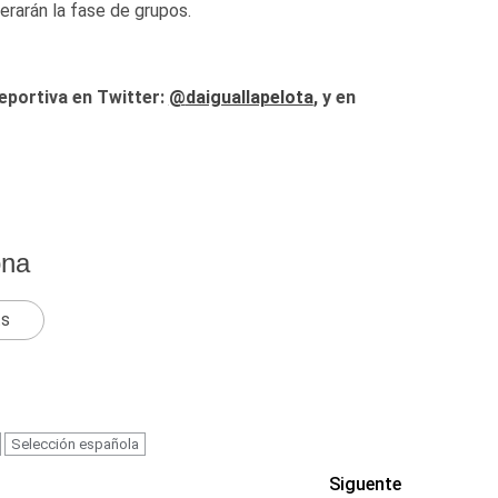
erarán la fase de grupos.
eportiva en Twitter:
@
daiguallapelota
, y en
ona
ts
Selección española
Siguente