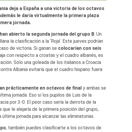
ania deja a España a una victoria de los octavos
 además le daría virtualmente la primera plaza
rimera jornada.
han abierto la segunda jornada del grupo B
. Un
na la clasificación a la ‘Roja’. Este jueves podrían
aso de victoria. Si ganan se
colocarían con seis
taja con respecto a croatas y el cuadro albanés, es
cación. Sólo una goleada de los italianos a Croacia
contra Albania evitaría que el cuadro hispano fuera
ían prácticamente en octavos de final
y ambas se
ltima jornada. Eso sí los pupilos de Luis de la
cia por 3-0. El peor caso sería la derrota de la
que le alejaría de la primera posición del grupo,
a última jornada para alcanzar las eliminatorias.
upo
, también puedes clasificarte a los octavos de