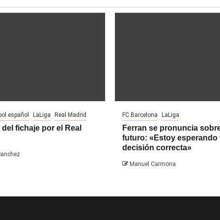
bol español
LaLiga
Real Madrid
FC Barcelona
LaLiga
 del fichaje por el Real
Ferran se pronuncia sobr
futuro: «Estoy esperando 
decisión correcta»
Sanchez
Manuel Carmona