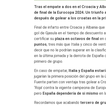
Tras el empate a dos en el Croacia y Alb
de final de la Eurocopa 2024. Un triunfo
después de golear a los croatas en la p
Final de infarto entre Croacia y Albania que
gol de Gjasula en el tiempo de descuento alla
certificar su
plaza en octavos de final
en c
puntos
, tres más que Italia y cinco de ven
decir que no le podrían superar en la clasifi
en la última jornada y la derrota de España 
primero de grupo.
En caso de empatar,
Italia y España estar
jugarían la primera posición del grupo en la ú
Fuente parten con ventaja tras golear a Croa
‘Roja’ contra la vigente campeona de Europa 
pero
España dependería de si mismo
en l
Recordamos que acabando
tercero de gr